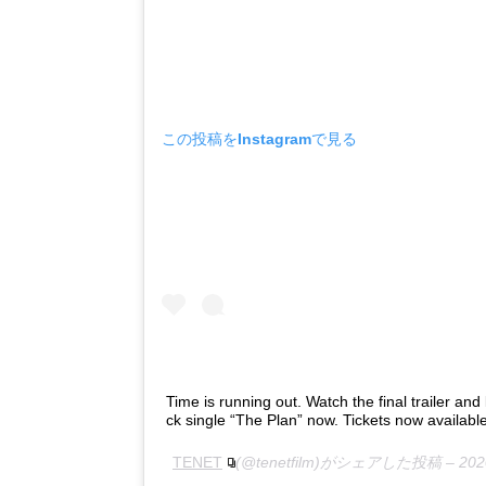
この投稿をInstagramで見る
Time is running out. Watch the final trailer and
ck single “The Plan” now. Tickets now available 
TENET
(@tenetfilm)がシェアした投稿 –
20