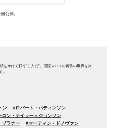
）全国公開。
存続をかけて戦う“主人公"。国際スパイの黄昏の世界を旅
む。
トン
ロバート・パティンソン
ーロン・テイラー＝ジョンソン
・ブラナー
マーティン・ドノヴァン