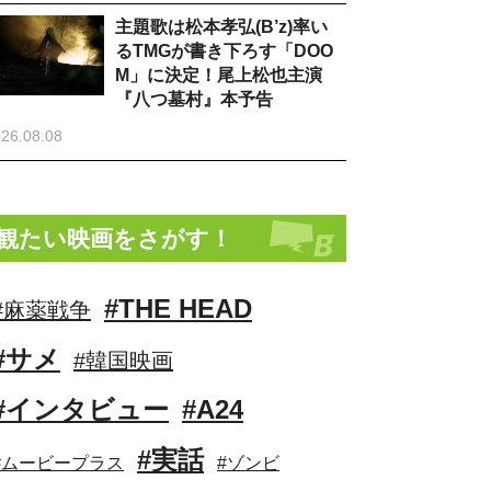
主題歌は松本孝弘(B’z)率い
るTMGが書き下ろす「DOO
M」に決定！尾上松也主演
『八つ墓村』本予告
26.08.08
観たい映画をさがす！
#THE HEAD
#麻薬戦争
#サメ
#韓国映画
#インタビュー
#A24
#実話
#ムービープラス
#ゾンビ