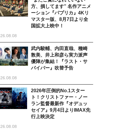
方、損してます” 名作アニメ
ーション『パプリカ』4Kリ
マスター版、8月7日より全
国拡大上映中！
26.08.08
武内駿輔、内田直哉、種崎
敦美、井上和彦ら実力派声
優陣が集結！『ラスト・サ
バイバー』吹替予告
26.08.08
2026年圧倒的No.1スター
ト！クリストファー・ノー
ラン監督最新作『オデュッ
セイア』9月4日よりIMAX先
行上映決定
26.08.08