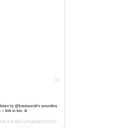
 listen to @travisscott’s soundtra
– link in bio.
20年 8月月21日午後8時23分PDT