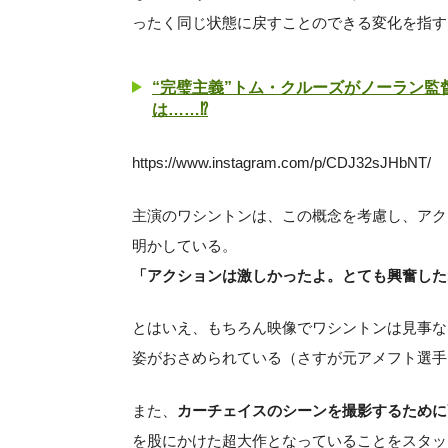
ったく同じ状態に戻すことのできる変化を指す
“完璧主義”トム・クルーズがノーラン監督
は……⁉
https://www.instagram.com/p/CDJ32sJHbNT/
主演のワシントンは、この概念を考慮し、アク
明かしている。
「アクションは激しかったよ。とても興奮した
とはいえ、もちろん映像でワシントンは見事な
姿がおさめられている（さすが元アメフト選手
また、
カーチェイスのシーンを撮影するために
を股にかけた超大作となっていることをスタッ