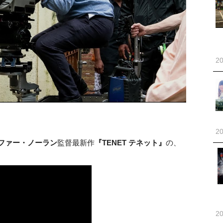
20
20
ファー・ノーラン
監督最新作
『TENET テネット』
の、
20