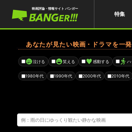
映画評論・情報サイト バンガー
特集
あなたが見たい映画・ドラマを一発
泣ける
笑える
感動する
ハ
1980年代
1990年代
2000年代
2010年代