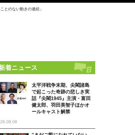
たことのない動きの連続」
新着ニュース
太平洋戦争末期、尖閣諸島
で起こった奇跡の悲しき実
話『尖閣1945』主演・富田
健太郎、羽田美智子ほかオ
ールキャスト解禁
26.08.08
“まだご覧になれていない