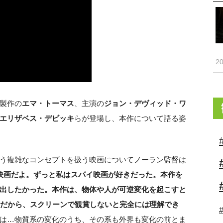
20
製作の
エマ・トーマス
、主演の
ジョン・デヴィッド・ワ
エリザベス・デビッキ
らが登場し、本作について語る姿
う複雑なコンセプトを扱う映画についてノーラン監督は
イ映画だよ。ずっと私はスパイ映画が好きだった。本作を
出したかった。本作は、物体や人が可逆変化を起こすと
的だから、スクリーンで観賞しないと完全には理解でき
は…物質系の変化のうち、その系も外界も変化の前とま