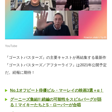
YouTube
『ゴーストバスターズ』の主要キャストが再結集する最新作
『ゴーストバスターズ／アフターライフ』は2021年公開予定
だ。続報に期待！
No.1オフビート俳優ビル・マーレイの映画3選＋α！
グーニーズ集結!! 続編の可能性をスピルバーグが語
る！マイキーたちとS・ローパーが合唱