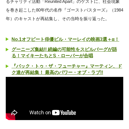
るチャリティ活動「Reunited Apart」のゲストに、社会現象
を巻き起こした80年代の名作『ゴーストバスターズ』（1984
年）のキャストが再結集し、その当時を振り返った。
No.1オフビート俳優ビル・マーレイの映画3選＋α！
グーニーズ集結!! 続編の可能性をスピルバーグが語
る！マイキーたちとS・ローパーが合唱
『バック・トゥ・ザ・フューチャー』マーティン、ド
ク達が再結集！ 最高のパワー・オブ・ラブ!!