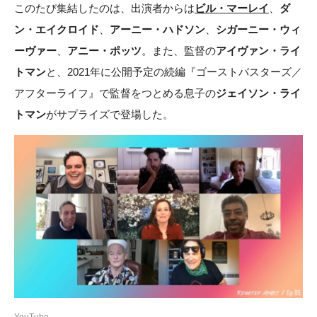
このたび集結したのは、出演者からは
ビル・マーレイ
、
ダ
ン・エイクロイド
、
アーニー・ハドソン
、
シガーニー・ウィ
ーヴァー
、
アニー・ポッツ
。また、監督の
アイヴァン・ライ
トマン
と、2021年に公開予定の続編『ゴーストバスターズ／
アフターライフ』で監督をつとめる息子の
ジェイソン・ライ
トマン
がサプライズで登場した。
YouTube