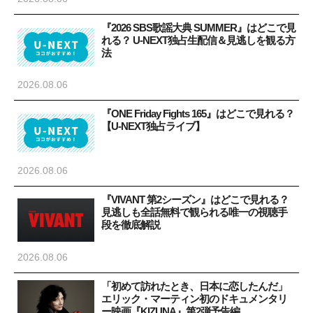
『2026 SBS歌謡大典 SUMMER』はどこで見
れる？ U-NEXT独占生配信＆見逃しを観る方
法
2026.08.06
『ONE Friday Fights 165』はどこで見れる？
【U-NEXT独占ライブ】
2026.08.06
『VIVANT 第2シーズン』はどこで見れる？
見逃しも全話無料で観られる唯一の視聴手
段を徹底解説
2026.08.06
「初めて訪れたとき、日本に恋したんだ」
エリック・マーティン初のドキュメンタリ
ー映画『KIZUNA』第2弾予告編