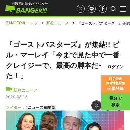
映画評論・情報サイト バンガー
BANGER!!! トップ
>
新着ニュース
>
『ゴーストバスターズ』が集結
『ゴーストバスターズ』が集結!! ビ
ル・マーレイ「今まで見た中で一番
クレイジーで、最高の脚本だっ
ログイン
映画記事
た！」
限定特典
お得情報配信
映画評価
会員登録
新着ニュース
2020.06.16
気分で
検索
ライター：
#ニュース編集部