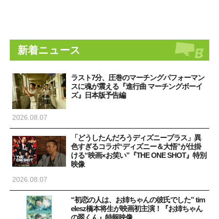
新着ニュース
ラスト7分、圧巻のマーチングパフォーマン
スに魂が震える『進行曲 マーチングボーイ
ズ』日本版予告編
2026.08.07
「どうしたんだろうディズニープラス」異
色すぎるコラボ“ディズニー＆大悟”が仕掛
ける“映画×お笑い”『THE ONE SHOT』特別
映像
2026.08.07
“初恋の人は、お姉ちゃんの彼氏でした” tim
elesz橋本将生が映画初主演！『お姉ちゃん
の翠くん』特報映像