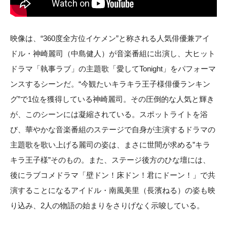
映像は、“360度全方位イケメン”と称される人気俳優兼アイ
ドル・神崎麗司（中島健人）が音楽番組に出演し、大ヒット
ドラマ「執事ラブ」の主題歌「愛してTonight」をパフォーマ
ンスするシーンだ。“今観たいキラキラ王子様俳優ランキン
グ”で1位を獲得している神崎麗司。その圧倒的な人気と輝き
が、このシーンには凝縮されている。スポットライトを浴
び、華やかな音楽番組のステージで自身が主演するドラマの
主題歌を歌い上げる麗司の姿は、まさに世間が求める”キラ
キラ王子様”そのもの。また、ステージ後方のひな壇には、
後にラブコメドラマ「壁ドン！床ドン！君にドーン！」で共
演することになるアイドル・南風美里（長濱ねる）の姿も映
り込み、2人の物語の始まりをさりげなく示唆している。