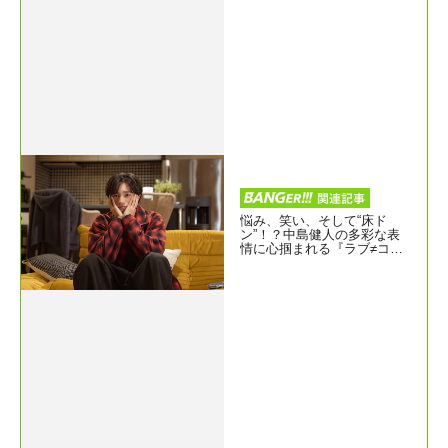
悩み、笑い、そして“床ド
ン”！？中島健人の多彩な表
情に心掴まれる『ラブ≠コメ
ディ』場面写真