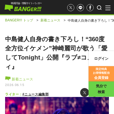
映画評論・情報サイト バンガー
BANGER!!! トップ
>
新着ニュース
>
中島健人自身の書き下ろし！“36
中島健人自身の書き下ろし！“360度
全方位イケメン”神崎麗司が歌う「愛
してTonight」公開『ラブ≠コメデ
ログイン
映画記事
ィ』
限定特典
お得情報配信
映画評価
会員登録
新着ニュース
2026.06.15
気分で
検索
ライター：
#ニュース編集部