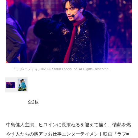
『ラブ≠コメディ』©︎2026 Storm Labels Inc. All Rights Reserved.
全2枚
中島健人主演、ヒロインに長濱ねるを迎えて描く、情熱を燃
やす人たちの胸アツお仕事エンターテイメント映画『ラブ≠