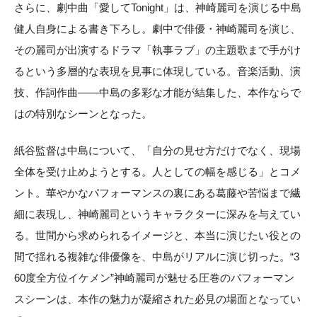
さらに、劇中曲「愛してTonight」は、神崎麗司を演じる中島
健人自身による書き下ろし。劇中で俳優・神崎麗司を演じ、
その麗司が出演するドラマ「執事ラブ」の主題歌まで手がけ
るという多層的な表現を見事に体現している。音楽活動、演
技、作詞作曲——中島の多彩な才能が結集した、本作ならで
はの特別なシーンとなった。
紙谷監督は中島について、「自分の見せ方だけでなく、現場
全体を受け止めようとする。人としての幅を感じる」とコメ
ント。華やかなパフォーマンスの裏にある葛藤や苦悩まで繊
細に表現し、神崎麗司というキャラクターに深みを与えてい
る。世間から求められるイメージと、本当に演じたい役との
間で揺れる複雑な俳優像を、中島がリアルに演じ切った。“3
60度全方位イケメン”神崎麗司が魅せる圧巻のパフォーマン
スシーンは、本作の魅力が凝縮された必見の場面となってい