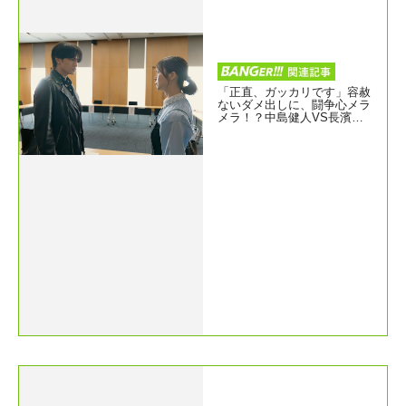
「正直、ガッカリです」容赦
ないダメ出しに、闘争心メラ
メラ！？中島健人VS長濱ね
る『ラブ≠コメディ』本編シ
ーン