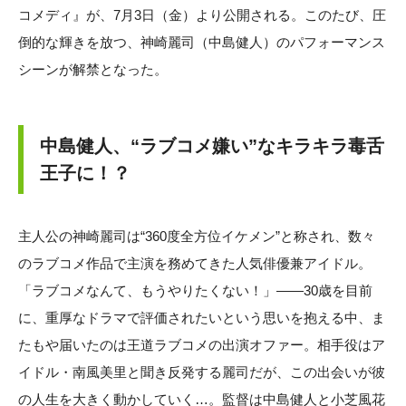
コメディ』が、7月3日（金）より公開される。このたび、圧
倒的な輝きを放つ、神崎麗司（中島健人）のパフォーマンス
シーンが解禁となった。
中島健人、“ラブコメ嫌い”なキラキラ毒舌
王子に！？
主人公の神崎麗司は“360度全方位イケメン”と称され、数々
のラブコメ作品で主演を務めてきた人気俳優兼アイドル。
「ラブコメなんて、もうやりたくない！」——30歳を目前
に、重厚なドラマで評価されたいという思いを抱える中、ま
たもや届いたのは王道ラブコメの出演オファー。相手役はア
イドル・南風美里と聞き反発する麗司だが、この出会いが彼
の人生を大きく動かしていく…。監督は中島健人と小芝風花