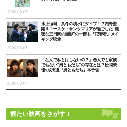
2026.08.07
水上恒司、真冬の噴水にダイブ！？内野聖
陽＆ユースケ・サンタマリアが過ごした“濃
密な三日間の撮影”の一部も『犯罪者』メイ
キング映像
2026.08.07
「なんで私とはしないの？」恋人でも家族
でもない“男ともだち”の存在とは？松岡茉
優×成田凌『男ともだち』本予告
2026.08.07
観たい映画をさがす！