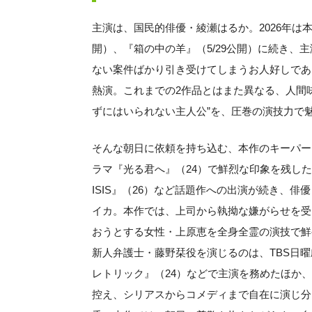
主演は、国民的俳優・綾瀬はるか。2026年は
開）、『箱の中の羊』（5/29公開）に続き、
ない案件ばかり引き受けてしまうお人好しであ
熱演。これまでの2作品とはまた異なる、人間
ずにはいられない主人公”を、圧巻の演技力で
そんな朝日に依頼を持ち込む、本作のキーパー
ラマ『光る君へ』（24）で鮮烈な印象を残したほか
ISIS』（26）など話題作への出演が続き、
イカ。本作では、上司から執拗な嫌がらせを受
おうとする女性・上原恵を全身全霊の演技で鮮
新人弁護士・藤野栞役を演じるのは、TBS日曜
レトリック』（24）などで主演を務めたほか、
控え、シリアスからコメディまで自在に演じ分