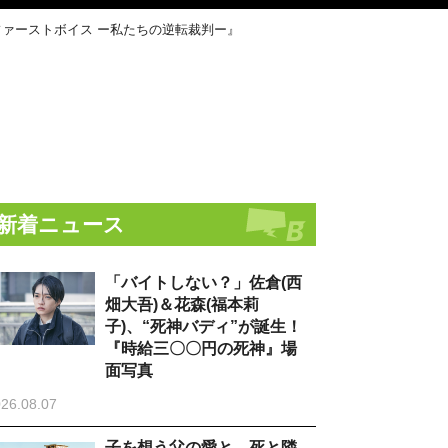
ァーストボイス ー私たちの逆転裁判ー』
新着ニュース
「バイトしない？」佐倉(西
畑大吾)＆花森(福本莉
子)、“死神バディ”が誕生！
『時給三〇〇円の死神』場
面写真
26.08.07
子を想う父の愛と、死と隣