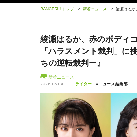
>
>
BANGER!!! トップ
新着ニュース
綾瀬はるか
綾瀬はるか、赤のボディ
「ハラスメント裁判」に挑
ちの逆転裁判ー』
新着ニュース
ライター：
#ニュース編集部
2026.06.04