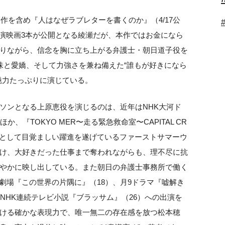
本作を含め『人はなぜラブレターを書くのか』（4/17公
主演映画3本が公開となる綾瀬だが、本作ではお金になら
りながら、信念を胸に立ち上がる弁護士・朝日道子役を
味と愛嬌、そして力強さを兼ね備えた“誰もが好きになら
魅力たっぷりに演じている。
ソンとなる上原恵役を演じるのは、近年はNHK大河ド
、『TOKYO MER〜走る緊急救命室〜CAPITAL CR
俳優として目覚ましい躍進を遂げているファーストサマーウ
け、大好きだった仕事まで奪われながらも、理不尽に抗
やかに映し出している。また朝日の弁護士事務所で働く
劇場『この世界の片隅に』（18）、月9ドラマ『嘘解き
NHK連続テレビ小説『ブラッサム』（26）への出演を
ける確かな表現力で、唯一無二の存在感を放つ松本穂