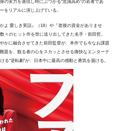
身の実力を過信し時にぶつかる“意識高め”の若者であ
ーをリアルに演じ上げている。
かよ 愛しき実話』（18）や『老後の資金がありませ
、数々のヒット作を世に送り出してきた名手・前田哲。
やかに融合させてきた前田監督が、本作でも今なお課題
難題を、観る者の心をスカッとさせる痛快なエンターテ
掛ける“逆転劇”が、日本中に最高の感動と勇気を届ける。