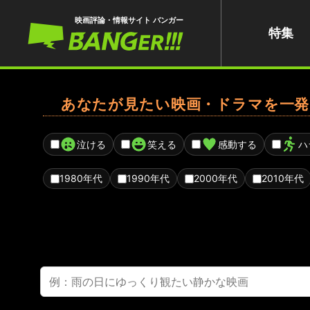
映画評論・情報サイト バンガー
特集
あなたが見たい映画・ドラマを一発
泣ける
笑える
感動する
ハ
1980年代
1990年代
2000年代
2010年代