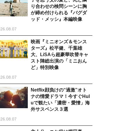
り合わせの検問シーンに胸
が締め付けられる『バグダ
ッド・メッシ』本編映像
26.08.07
映画『ミニオンズ＆モンス
ターズ』松平健、千葉雄
大、LiSAら超豪華吹替キャ
スト陣総出演の「ミニおん
ど」特別映像
26.08.07
Netflix顔負けの“過激”オト
ナの情愛ドラマ！今すぐHul
uで観たい「濃密・愛憎」海
外サスペンス３選
26.08.07