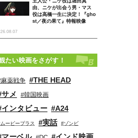
主人公・ニケ役は堀田真
由、ニケが出会う男・マス
役は高橋一生に決定！『gho
st／夜の果て』特報映像
26.08.07
観たい映画をさがす！
#THE HEAD
#麻薬戦争
#サメ
#韓国映画
#インタビュー
#A24
#実話
#ムービープラス
#ゾンビ
#マーベル
#インド映画
#DC