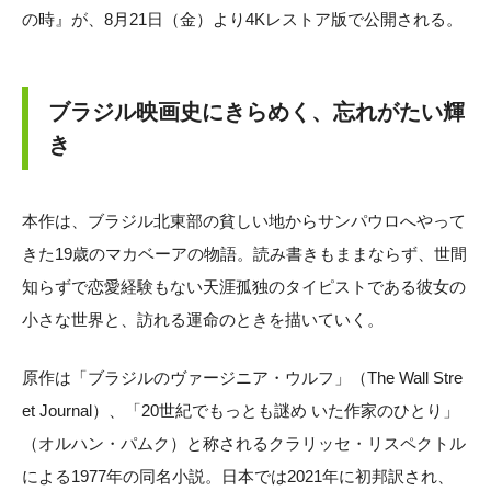
の時』が、8月21日（金）より4Kレストア版で公開される。
ブラジル映画史にきらめく、忘れがたい輝
き
本作は、ブラジル北東部の貧しい地からサンパウロへやって
きた19歳のマカベーアの物語。読み書きもままならず、世間
知らずで恋愛経験もない天涯孤独のタイピストである彼女の
小さな世界と、訪れる運命のときを描いていく。
原作は「ブラジルのヴァージニア・ウルフ」（The Wall Stre
et Journal）、「20世紀でもっとも謎め いた作家のひとり」
（オルハン・パムク）と称されるクラリッセ・リスペクトル
による1977年の同名小説。日本では2021年に初邦訳され、