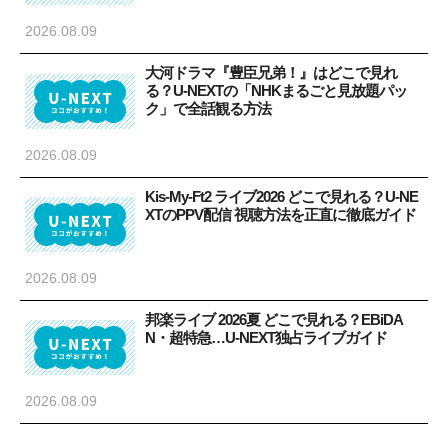
2026.08.09
大河ドラマ『豊臣兄弟！』はどこで見れ
る？U-NEXTの「NHKまるごと見放題パッ
ク」で全話観る方法
2026.08.09
Kis-My-Ft2 ライブ2026 どこで見れる？U-NE
XTのPPV配信 視聴方法を正直に徹底ガイド
2026.08.09
邦楽ライブ 2026夏 どこで見れる？EBiDA
N・超特急…U-NEXT独占ライブガイド
2026.08.09