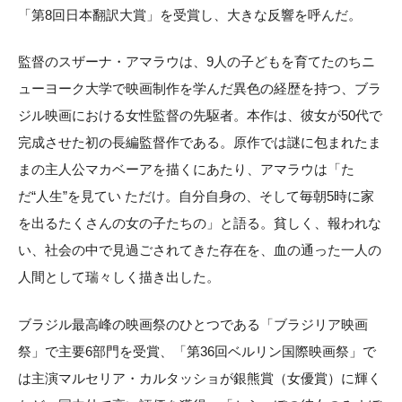
「第8回日本翻訳大賞」を受賞し、大きな反響を呼んだ。
監督のスザーナ・アマラウは、9人の子どもを育てたのちニ
ューヨーク大学で映画制作を学んだ異色の経歴を持つ、ブラ
ジル映画における女性監督の先駆者。本作は、彼女が50代で
完成させた初の長編監督作である。原作では謎に包まれたま
まの主人公マカベーアを描くにあたり、アマラウは「た
だ“人生”を見てい ただけ。自分自身の、そして毎朝5時に家
を出るたくさんの女の子たちの」と語る。貧しく、報われな
い、社会の中で見過ごされてきた存在を、血の通った一人の
人間として瑞々しく描き出した。
ブラジル最高峰の映画祭のひとつである「ブラジリア映画
祭」で主要6部門を受賞、「第36回ベルリン国際映画祭」で
は主演マルセリア・カルタッショが銀熊賞（女優賞）に輝く