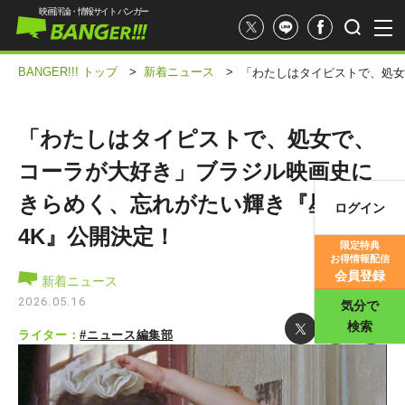
映画評論・情報サイト バンガー
BANGER!!! トップ
>
新着ニュース
>
「わたしはタイピストで、処女
「わたしはタイピストで、処女で、
コーラが大好き」ブラジル映画史に
きらめく、忘れがたい輝き『星の時
ログイン
映画記事
4K』公開決定！
限定特典
お得情報配信
映画評価
会員登録
新着ニュース
2026.05.16
気分で
検索
ライター：
#ニュース編集部