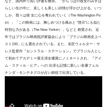
など、国内外で高い評価を獲得。「からっぽの彼女のみすぼ
らしい生の中に、哀しくも美しい詩情が浮かび上がる。いつ
しか、我々は彼 女に心を奪われていく（The Washington Po
st）」「この映画には、胸しめつける痛みと “啓示”にも似た
特別な力がある（The New Yorker）」などと 称賛され、近
年ではブラジル映画批評家協会により「ブラジル映画史上ベ
スト100」にも選出されている。また、名匠ウォルター・サ
レス監督作『セントラル・ステーション』でブラジル人とし
て初めてアカデミー賞主演女優賞にノミネートされ、『アイ
ム・スティル・ヒア』への 出演も記憶に新しい名優フェル
ナンダ・モンテネグロが占い師役で出演している。