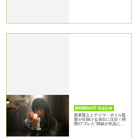
賀来賢人とデイヴ・ボイル監
督が仕掛ける演出に注目！時
間の“ズレた”姉妹が作品にも
たらすものとは？『Never Af
ter Dark／ネバーアフターダ
ーク』