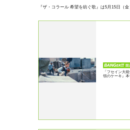
『ザ・コラール 希望を紡ぐ歌』は5月15日（金
「フセイン大統
領のケーキ』本