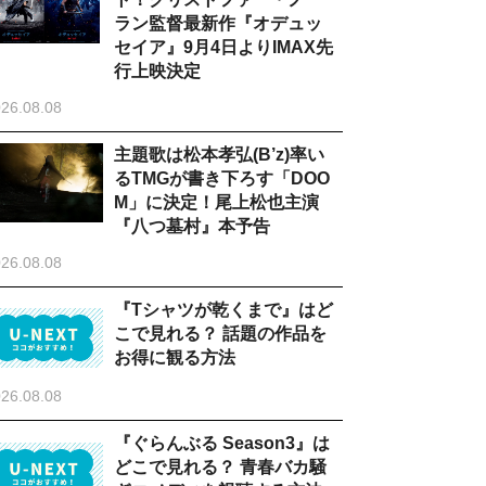
ラン監督最新作『オデュッ
セイア』9月4日よりIMAX先
行上映決定
26.08.08
主題歌は松本孝弘(B’z)率い
るTMGが書き下ろす「DOO
M」に決定！尾上松也主演
『八つ墓村』本予告
26.08.08
『Tシャツが乾くまで』はど
こで見れる？ 話題の作品を
お得に観る方法
26.08.08
『ぐらんぶる Season3』は
どこで見れる？ 青春バカ騒