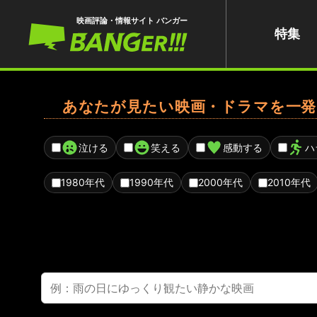
映画評論・情報サイト バンガー
特集
あなたが見たい映画・ドラマを一発
泣ける
笑える
感動する
ハ
1980年代
1990年代
2000年代
2010年代