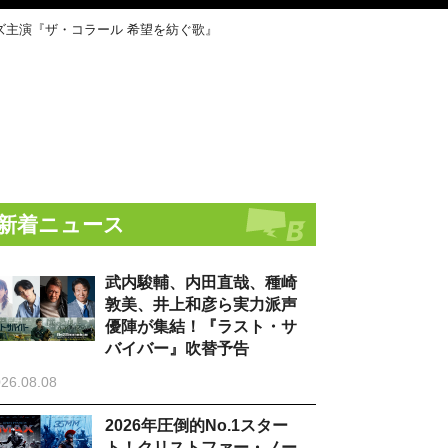
ズ主演『ザ・コラール 希望を紡ぐ歌』
新着ニュース
武内駿輔、内田直哉、種崎
敦美、井上和彦ら実力派声
優陣が集結！『ラスト・サ
バイバー』吹替予告
26.08.08
2026年圧倒的No.1スター
ト！クリストファー・ノー