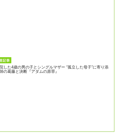
院した4歳の男の子とシングルマザー “孤立した母子”に寄り添
師の葛藤と決断『アダムの原罪』