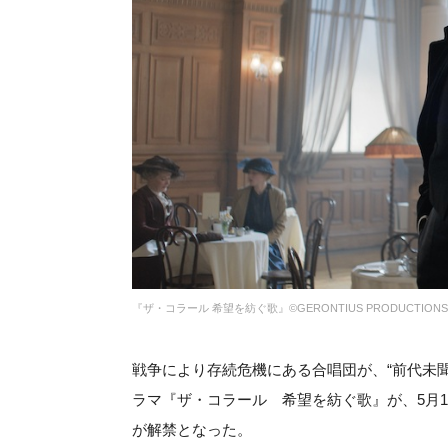
『ザ・コラール 希望を紡ぐ歌』©︎GERONTIUS PRODUCTIONS LI
戦争により存続危機にある合唱団が、“前代未
ラマ『ザ・コラール 希望を紡ぐ歌』が、5月
が解禁となった。