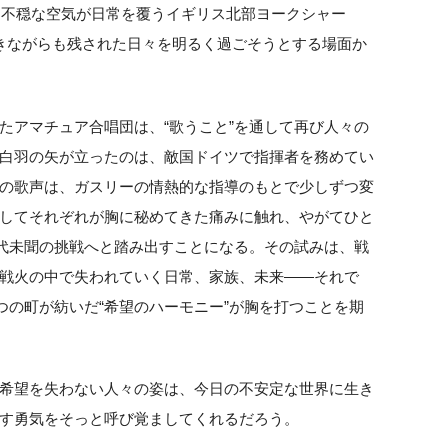
年、不穏な空気が日常を覆うイギリス北部ヨークシャー
きながらも残された日々を明るく過ごそうとする場面か
たアマチュア合唱団は、“歌うこと”を通して再び人々の
白羽の矢が立ったのは、敵国ドイツで指揮者を務めてい
の歌声は、ガスリーの情熱的な指導のもとで少しずつ変
してそれぞれが胸に秘めてきた痛みに触れ、やがてひと
前代未聞の挑戦へと踏み出すことになる。その試みは、戦
戦火の中で失われていく日常、家族、未来——それで
つの町が紡いだ“希望のハーモニー”が胸を打つことを期
希望を失わない人々の姿は、今日の不安定な世界に生き
す勇気をそっと呼び覚ましてくれるだろう。