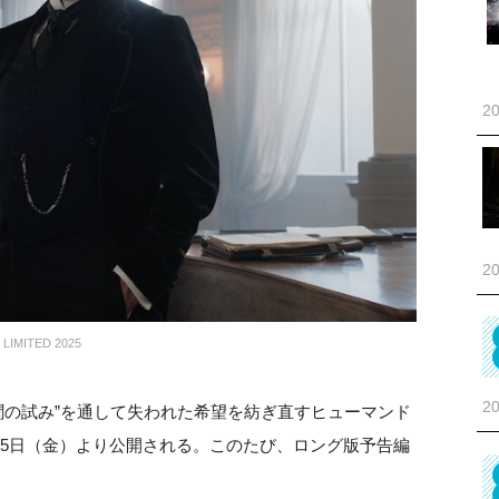
20
20
MITED 2025
20
聞の試み”を通して失われた希望を紡ぎ直すヒューマンド
15日（金）より公開される。このたび、ロング版予告編