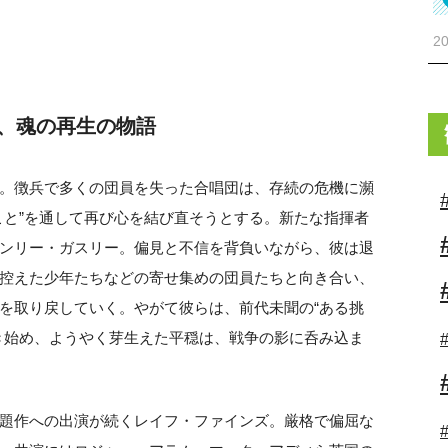
20
、魂の再生の物語
。徴兵で多くの団員を失った合唱団は、存続の危機に瀕
こと”を通して再び心を結び直そうとする。新たな指揮者
ンリー・ガスリー。偏見と不信を背負いながら、彼は退
控えた少年たちなどの寄せ集めの団員たちと向き合い、
を取り戻していく。やがて彼らは、前代未聞の“ある挑
き始め、ようやく芽生えた平穏は、戦争の影に呑み込ま
題作への出演が続くレイフ・ファインズ。厳格で偏屈な