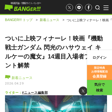
映画評論・情報サイト バンガー
BANGER!!! トップ
>
新着ニュース
>
ついに上映フィナーレ！映画『
ついに上映フィナーレ！映画『機動
戦士ガンダム 閃光のハサウェイ キ
ルケーの魔女』14週目入場者プレゼ
ログイン
映画記事
ント解禁
限定特典
お得情報配信
映画評価
会員登録
新着ニュース
2026.04.29
気分で
検索
ライター：
#ニュース編集部