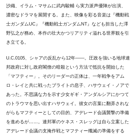
沙織、イラム・マサムに武内駿輔 ら実力派声優陣が出演、
濃密なドラマを展開する。また、映像を彩る音楽は『機動戦
士ガンダムUC』『機動戦士ガンダムNT』なども担当した澤
野弘之が務め、本作の壮大かつリアリティ溢れる世界観を引
き立てる。
U.C.0105、シャアの反乱から12年——。圧政を強いる地球連
邦政府に対し政府閣僚の暗殺という方法で抵抗を開始した
「マフティー」。そのリーダーの正体は、一年戦争をアム
ロ・レイと共に戦ったブライトの息子、ハサウェイ・ノアで
あった。不思議な力を示す少女ギギ・アンダルシアにかつて
のトラウマを思い出すハサウェイ。彼女の言葉に翻弄されな
がらもマフティーとしての目的、アデレード会議襲撃の準備
を進めるが……。連邦軍のケネス・スレッグは自ら立案した
アデレード会議の支掩作戦とマフティー殲滅の準備をする