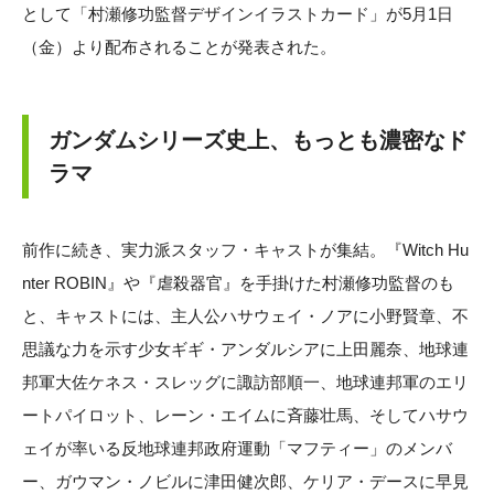
として「村瀬修功監督デザインイラストカード」が5月1日
（金）より配布されることが発表された。
ガンダムシリーズ史上、もっとも濃密なド
ラマ
前作に続き、実力派スタッフ・キャストが集結。『Witch Hu
nter ROBIN』や『虐殺器官』を手掛けた村瀬修功監督のも
と、キャストには、主人公ハサウェイ・ノアに小野賢章、不
思議な力を示す少女ギギ・アンダルシアに上田麗奈、地球連
邦軍大佐ケネス・スレッグに諏訪部順一、地球連邦軍のエリ
ートパイロット、レーン・エイムに斉藤壮馬、そしてハサウ
ェイが率いる反地球連邦政府運動「マフティー」のメンバ
ー、ガウマン・ノビルに津田健次郎、ケリア・デースに早見