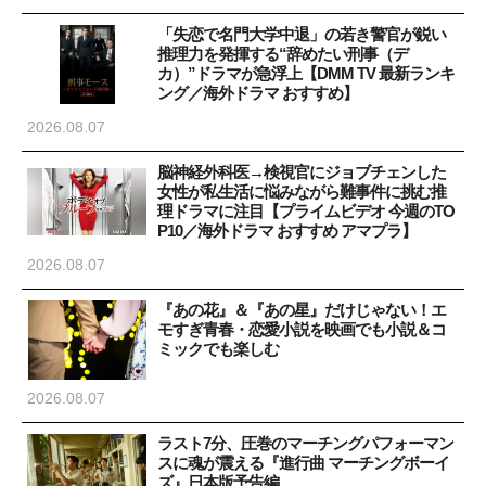
「失恋で名門大学中退」の若き警官が鋭い
推理力を発揮する“辞めたい刑事（デ
カ）”ドラマが急浮上【DMM TV 最新ランキ
ング／海外ドラマ おすすめ】
2026.08.07
脳神経外科医→検視官にジョブチェンした
女性が私生活に悩みながら難事件に挑む推
理ドラマに注目【プライムビデオ 今週のTO
P10／海外ドラマ おすすめ アマプラ】
2026.08.07
『あの花』＆『あの星』だけじゃない！エ
モすぎ青春・恋愛小説を映画でも小説＆コ
ミックでも楽しむ
2026.08.07
ラスト7分、圧巻のマーチングパフォーマン
スに魂が震える『進行曲 マーチングボーイ
ズ』日本版予告編