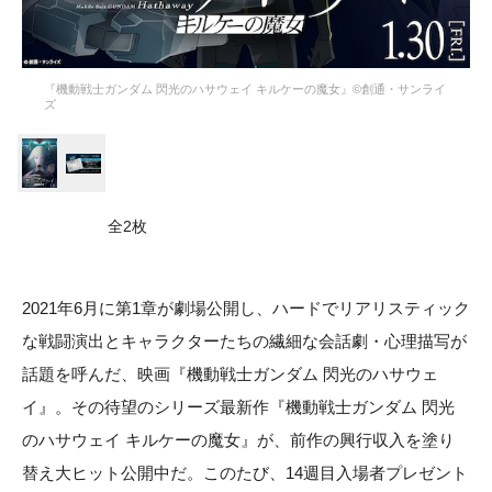
『機動戦士ガンダム 閃光のハサウェイ キルケーの魔女』©創通・サンライ
ズ
全2枚
2021年6月に第1章が劇場公開し、ハードでリアリスティック
な戦闘演出とキャラクターたちの繊細な会話劇・心理描写が
話題を呼んだ、映画『機動戦士ガンダム 閃光のハサウェ
イ』。その待望のシリーズ最新作『機動戦士ガンダム 閃光
のハサウェイ キルケーの魔女』が、前作の興行収入を塗り
替え大ヒット公開中だ。このたび、14週目入場者プレゼント