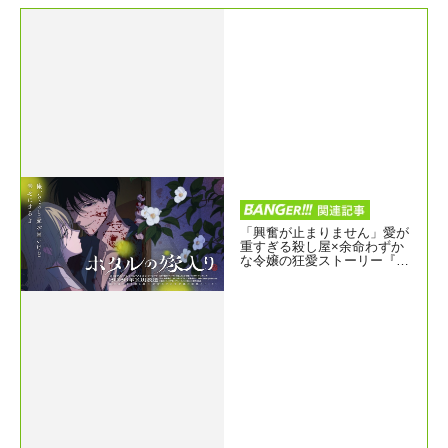
「興奮が止まりません」愛が
重すぎる殺し屋×余命わずか
な令嬢の狂愛ストーリー『ホ
タルの嫁入り』待望のアニメ
化！