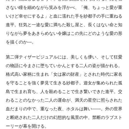
さない瞳を細めながら笑みを浮かべ、「俺、ちょっと愛が重
いけど幸せにするよ」と血に濡れた手を紗都子の手に重ねる
進平。狂気と一途な愛に満ちた殺し屋と、長くはない命と知
りながら夢をあきらめない令嬢はこの先にどのような愛の形
を描くのか—。
第二弾ティザービジュアルには、美しくも儚い、そして狂愛
の物語に今まさに堕ちていかんとする二人の姿が描かれる。
格式高い家柄に生まれ「女は家の財産」とされた時代に家名
を守ることを強く夢見て生きる紗都子。遊女が集められた孤
島で生まれ育ち、人を殺めることで生き繋いできた進平。交
わることのなかった二人の運命が、満天の星空に照らされた
血だまりの中で、重なった夜、ホタルは舞い——。外の世界
と断絶された二人だけの幻想的な風景の中、禁断のラブスト
ーリーが幕を開ける。