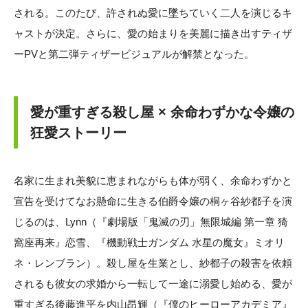
される。このたび、許されぬ愛に墜ちていく二人を演じるキ
ャストが決定。さらに、愛の始まりを美麗に描き出すティザ
ーPVと第二弾ティザービジュアルが解禁となった。
愛が重すぎる殺し屋 × 余命わずかな令嬢の
狂愛ストーリー
名家に生まれ美貌に恵まれながらも体が弱く、余命わずかと
宣告を受けてなお懸命に生きる伯爵令嬢の桐ヶ谷紗都子を演
じるのは、Lynn（『劇場版「鬼滅の刃」無限城編 第一章 猗
窩座再来』恋雪、『機動戦士ガンダム 水星の魔女』ミオリ
ネ・レンブラン）。殺し屋を生業とし、紗都子の殺害を依頼
されるも彼女の求婚から一転して一途に溺愛し始める、愛が
重すぎる後藤進平を内山昂輝（『僕のヒーローアカデミア』