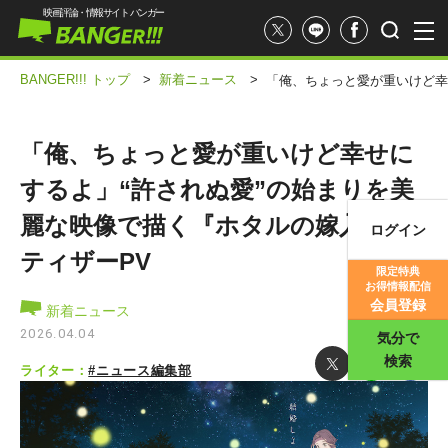
映画評論・情報サイト バンガー
BANGER!!! トップ
>
新着ニュース
>
「俺、ちょっと愛が重いけど幸
「俺、ちょっと愛が重いけど幸せに
するよ」“許されぬ愛”の始まりを美
麗な映像で描く『ホタルの嫁入り』
ログイン
映画記事
ティザーPV
限定特典
お得情報配信
映画評価
会員登録
新着ニュース
2026.04.04
気分で
検索
ライター：
#ニュース編集部