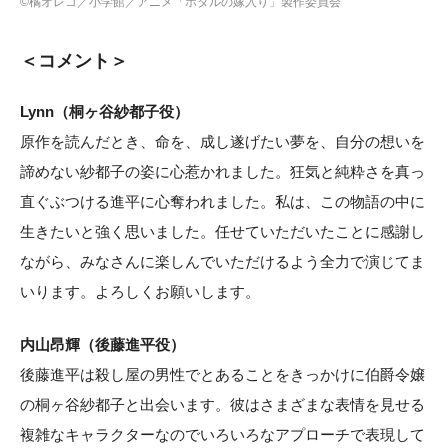
©︎橘オレコ／小学館／アニメ「ホタルの嫁入り」製作委員会
＜コメント＞
Lynn（桐ヶ谷紗都子役）
原作を読んだとき、命を、成し遂げたい夢を、自分の想いを
諦めない紗都子の姿に心惹かれました。狂気と純粋さを真っ
直ぐぶつける進平に心奪われました。私は、この物語の中に
生きたいと強く思いました。任せていただいたことに感謝し
ながら、みなさんに楽しんでいただけるよう全力で演じてま
いります。よろしくお願いします。
内山昂輝（後藤進平役）
後藤進平は殺し屋の男性でとあることをきっかけに伯爵令嬢
の桐ヶ谷紗都子と出会います。彼はさまざまな表情を見せる
複雑なキャラクターなのでいろいろなアプローチで表現して