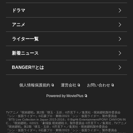
ドラマ
アニメ
ライター一覧
新着ニュース
BANGER
!!!
とは
個人情報保護規約
運営会社
お問い合わせ
Powered by MoviePlus
TVアニメ『呪術廻戦』第2期「懐玉・玉折」©芥見下々／集英社・呪術廻戦製作委員会
『シン・仮面ライダー』©石森プロ・東映/2023「シン・仮面ライダー」製作委員会
『BTS Live Collection in Japan 2015-2016』© BigHit Entertainment/PONY CANYON IN
C. , 『呪術廻戦』©︎2021 「劇場版 呪術廻戦 0」製作委員会 ©︎芥見下々／集英社 , TVアニメ
『呪術廻戦』第2期「懐玉・玉折」©芥見下々／集英社・呪術廻戦製作委員会
『シン・仮面ライダー』©石森プロ・東映/2023「シン・仮面ライダー」製作委員会