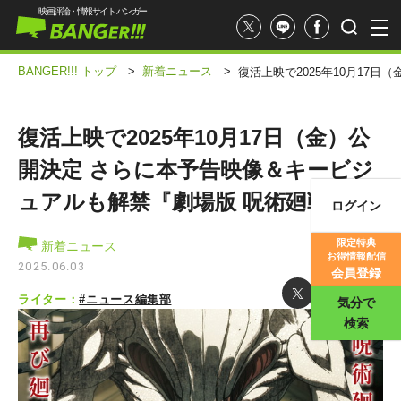
映画評論・情報サイト バンガー
BANGER!!! トップ
>
新着ニュース
>
復活上映で2025年10月17
復活上映で2025年10月17日（金）公
開決定 さらに本予告映像＆キービジ
ュアルも解禁『劇場版 呪術廻戦 0』
ログイン
映画記事
限定特典
新着ニュース
お得情報配信
映画評価
2025.06.03
会員登録
ライター：
#ニュース編集部
気分で
検索