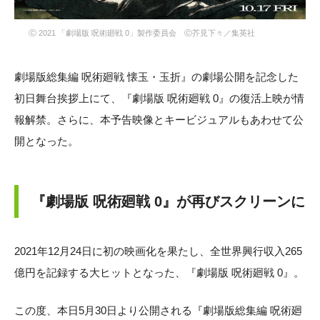
Ⓒ 2021 「劇場版 呪術廻戦 0」製作委員会 Ⓒ芥見下々／集英社
劇場版総集編 呪術廻戦 懐玉・玉折』の劇場公開を記念した
初日舞台挨拶上にて、『劇場版 呪術廻戦 0』の復活上映が情
報解禁。さらに、本予告映像とキービジュアルもあわせて公
開となった。
『劇場版 呪術廻戦 0』が再びスクリーンに
2021年12月24日に初の映画化を果たし、全世界興行収入265
億円を記録する大ヒットとなった、『劇場版 呪術廻戦 0』。
この度、本日5月30日より公開される『劇場版総集編 呪術廻