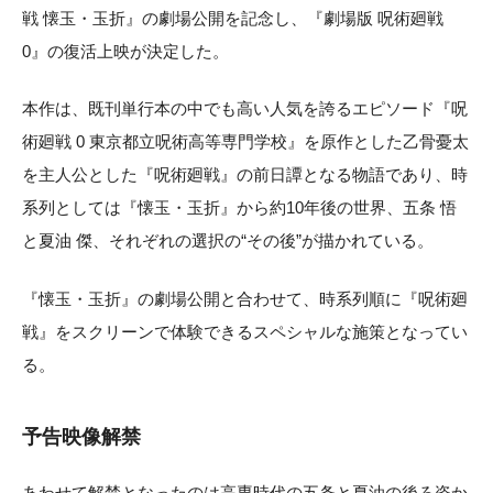
戦 懐玉・玉折』の劇場公開を記念し、『劇場版 呪術廻戦
0』の復活上映が決定した。
本作は、既刊単行本の中でも高い人気を誇るエピソード『呪
術廻戦 0 東京都立呪術高等専門学校』を原作とした乙骨憂太
を主人公とした『呪術廻戦』の前日譚となる物語であり、時
系列としては『懐玉・玉折』から約10年後の世界、五条 悟
と夏油 傑、それぞれの選択の“その後”が描かれている。
『懐玉・玉折』の劇場公開と合わせて、時系列順に『呪術廻
戦』をスクリーンで体験できるスペシャルな施策となってい
る。
予告映像解禁
あわせて解禁となったのは高専時代の五条と夏油の後ろ姿か