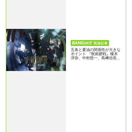
五条と夏油の関係性が大きな
ポイント 『呪術廻戦』榎木
淳弥、中村悠一、島﨑信長
「ジャンプフェスタ2023」登
壇