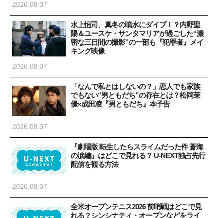
2026.08.07
水上恒司、真冬の噴水にダイブ！？内野聖
陽＆ユースケ・サンタマリアが過ごした“濃
密な三日間の撮影”の一部も『犯罪者』メイ
キング映像
2026.08.07
「なんで私とはしないの？」恋人でも家族
でもない“男ともだち”の存在とは？松岡茉
優×成田凌『男ともだち』本予告
2026.08.07
『劇場版 転生したらスライムだった件 蒼海
の涙編』はどこで見れる？ U-NEXT独占先行
配信を観る方法
2026.08.07
全米オープンテニス2026 前哨戦はどこで見
れる？シンシナティ・オープンなどをライ