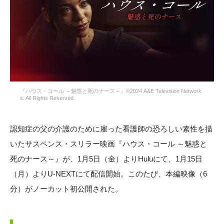
『ハウス・コール ～魅惑と死のナース～』©︎2024 A&E Television Network
s. All Rights Reserved.
認知症の父の介護のために雇った看護師の恐ろしい素性を描
いたサスペンス・スリラー映画『ハウス・コール ～魅惑と
死のナース～』が、1月5日（金）よりHuluにて、1月15日
（月）よりU-NEXTにて配信開始。このたび、本編映像（6
分）がノーカット初公開された。