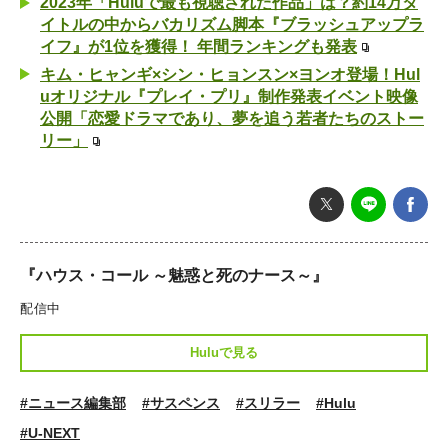
2023年「Huluで最も視聴された作品」は？約14万タ
イトルの中からバカリズム脚本『ブラッシュアップラ
イフ』が1位を獲得！ 年間ランキングも発表
キム・ヒャンギ×シン・ヒョンスン×ヨンオ登場！Hul
uオリジナル『プレイ・プリ』制作発表イベント映像
公開「恋愛ドラマであり、夢を追う若者たちのストー
リー」
『ハウス・コール ～魅惑と死のナース～』
配信中
Huluで見る
#ニュース編集部
#サスペンス
#スリラー
#Hulu
#U-NEXT