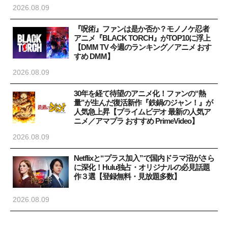
2026.08.09
『呪術』ファンは是か否か？モノノケ忍者
アニメ『BLACK TORCH』がTOP10に浮上
【DMM TV 今週のランキング／アニメ おす
すめ DMM】
2026.08.09
30年を経て待望のアニメ化！ファンの“熱
量”が生んだ復活新作『鉄鍋のジャン！』が
人気急上昇【プライムビデオ 最新の人気ア
ニメ／アマプラ おすすめ PrimeVideo】
2026.08.09
Netflixと“プラス加入”で国内ドラマ沼がさら
に深化！Hulu独占・オリジナルの必見話題
作３選【登録無料・見放題多数】
2026.08.09