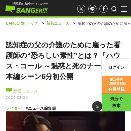
映画評論・情報サイト バンガー
BANGER!!! トップ
>
新着ニュース
>
認知症の父の介護のために雇っ
認知症の父の介護のために雇った看
護師の“恐ろしい素性”とは？『ハウ
ス・コール ～魅惑と死のナース～』
ログイン
映画記事
本編シーン6分初公開
限定特典
お得情報配信
映画評価
会員登録
新着ニュース
2024.01.05
気分で
検索
ライター：
#ニュース編集部