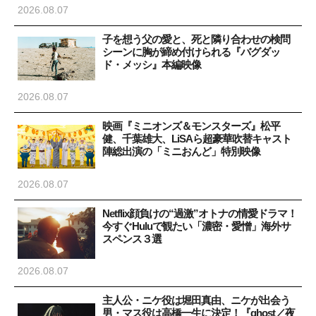
2026.08.07
子を想う父の愛と、死と隣り合わせの検問
シーンに胸が締め付けられる『バグダッ
ド・メッシ』本編映像
2026.08.07
映画『ミニオンズ＆モンスターズ』松平
健、千葉雄大、LiSAら超豪華吹替キャスト
陣総出演の「ミニおんど」特別映像
2026.08.07
Netflix顔負けの“過激”オトナの情愛ドラマ！
今すぐHuluで観たい「濃密・愛憎」海外サ
スペンス３選
2026.08.07
主人公・ニケ役は堀田真由、ニケが出会う
男・マス役は高橋一生に決定！『ghost／夜