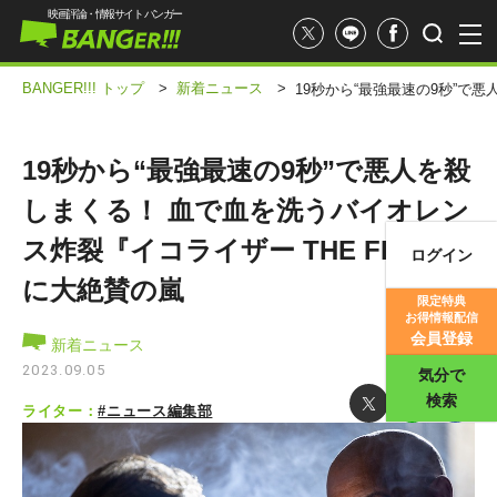
映画評論・情報サイト バンガー
BANGER!!! トップ
>
新着ニュース
>
19秒から“最強最速の9秒”で悪
19秒から“最強最速の9秒”で悪人を殺
しまくる！ 血で血を洗うバイオレン
ス炸裂『イコライザー THE FINAL』
ログイン
映画記事
に大絶賛の嵐
限定特典
お得情報配信
映画評価
会員登録
新着ニュース
2023.09.05
気分で
検索
ライター：
#ニュース編集部