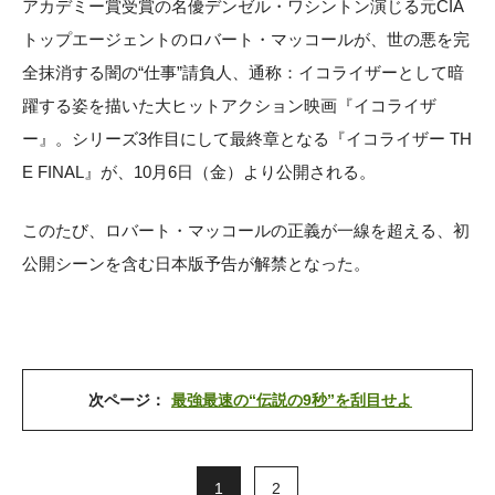
アカデミー賞受賞の名優デンゼル・ワシントン演じる元CIA
トップエージェントのロバート・マッコールが、世の悪を完
全抹消する闇の“仕事”請負人、通称：イコライザーとして暗
躍する姿を描いた大ヒットアクション映画『イコライザ
ー』。シリーズ3作目にして最終章となる『イコライザー TH
E FINAL』が、10月6日（金）より公開される。
このたび、ロバート・マッコールの正義が一線を超える、初
公開シーンを含む日本版予告が解禁となった。
次ページ：
最強最速の“伝説の9秒”を刮目せよ
1
2