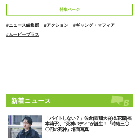
特集ページ
#ニュース編集部
#アクション
#ギャング・マフィア
#ムービープラス
新着ニュース
「バイトしない？」佐倉(西畑大吾)＆花森(福
本莉子)、“死神バディ”が誕生！『時給三〇
〇円の死神』場面写真