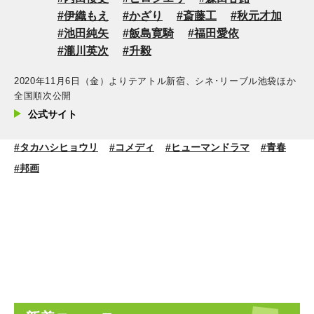
伊織もえ
かざり
斎藤工
秋元才加
池田純矢
飯島寛騎
福田愛依
瀧川英次
升毅
2020年11月6日（金）よりテアトル新宿、シネ･リーブル池袋ほか
全国順次公開
公式サイト
#タカハシヒョウリ
#コメディ
#ヒューマンドラマ
#青春
#邦画