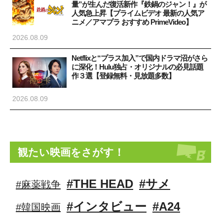
量”が生んだ復活新作『鉄鍋のジャン！』が
人気急上昇【プライムビデオ 最新の人気ア
ニメ／アマプラ おすすめ PrimeVideo】
2026.08.09
Netflixと“プラス加入”で国内ドラマ沼がさら
に深化！Hulu独占・オリジナルの必見話題
作３選【登録無料・見放題多数】
2026.08.09
観たい映画をさがす！
#THE HEAD
#サメ
#麻薬戦争
#インタビュー
#A24
#韓国映画