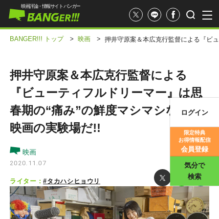
映画評論・情報サイト バンガー
BANGER!!! トップ
>
映画
>
押井守原案＆本広克行監督による『ビュ
押井守原案＆本広克行監督による
『ビューティフルドリーマー』は思
春期の“痛み”の鮮度マシマシな青春
ログイン
映画記事
映画の実験場だ!!
限定特典
お得情報配信
映画評価
会員登録
映画
2020.11.07
気分で
検索
ライター：
#タカハシヒョウリ