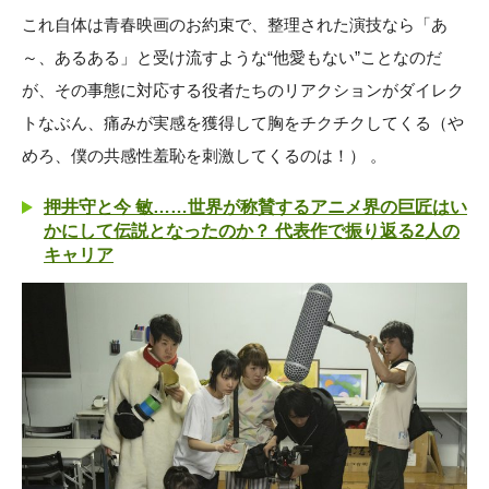
これ自体は青春映画のお約束で、整理された演技なら「あ
～、あるある」と受け流すような“他愛もない”ことなのだ
が、その事態に対応する役者たちのリアクションがダイレク
トなぶん、痛みが実感を獲得して胸をチクチクしてくる（や
めろ、僕の共感性羞恥を刺激してくるのは！） 。
押井守と今 敏……世界が称賛するアニメ界の巨匠はい
かにして伝説となったのか？ 代表作で振り返る2人の
キャリア