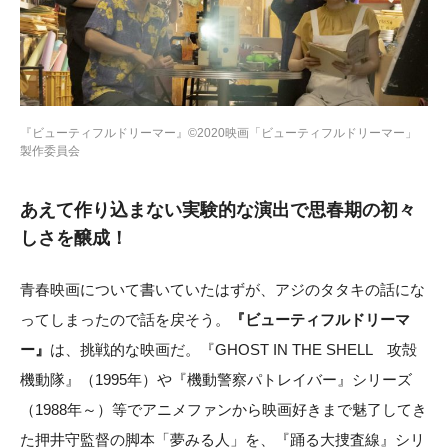
『ビューティフルドリーマー』©2020映画「ビューティフルドリーマー」
製作委員会
あえて作り込まない実験的な演出で思春期の初々
しさを醸成！
青春映画について書いていたはずが、アジのタタキの話にな
ってしまったので話を戻そう。
『ビューティフルドリーマ
ー』
は、挑戦的な映画だ。『GHOST IN THE SHELL 攻殻
機動隊』（1995年）や『機動警察パトレイバー』シリーズ
（1988年～）等でアニメファンから映画好きまで魅了してき
た押井守監督の脚本「夢みる人」を、『踊る大捜査線』シリ