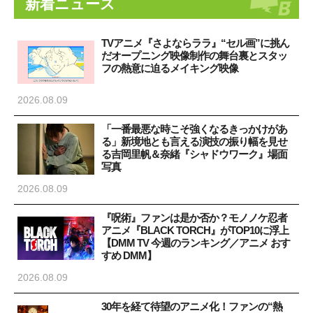
新着ニュース
TVアニメ『さよならララ』“セル画”に挑ん
だオープニング映像制作の舞台裏とスタッ
フの熱意に迫るメイキング映像
2026.08.09
「一番最悪な時こそ強くなるきっかけがあ
る」新境地とも言える演技の振り幅を見せ
る吉岡里帆＆奈緒『シャドウワーク』場面
写真
2026.08.09
『呪術』ファンは是か否か？モノノケ忍者
アニメ『BLACK TORCH』がTOP10に浮上
【DMM TV 今週のランキング／アニメ おす
すめ DMM】
2026.08.09
30年を経て待望のアニメ化！ファンの“熱