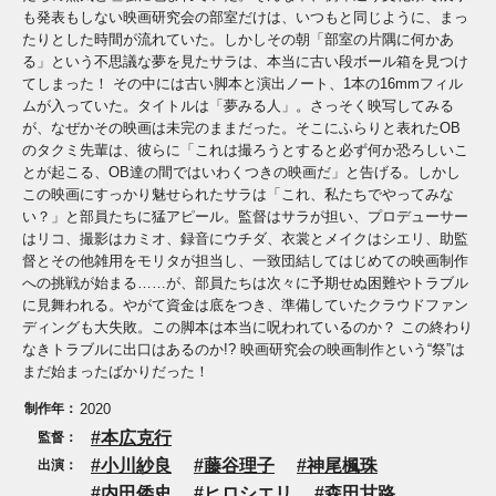
も発表もしない映画研究会の部室だけは、いつもと同じように、まっ
たりとした時間が流れていた。しかしその朝「部室の片隅に何かあ
る」という不思議な夢を見たサラは、本当に古い段ボール箱を見つけ
てしまった！ その中には古い脚本と演出ノート、1本の16mmフィル
ムが入っていた。タイトルは「夢みる人」。さっそく映写してみる
が、なぜかその映画は未完のままだった。そこにふらりと表れたOB
のタクミ先輩は、彼らに「これは撮ろうとすると必ず何か恐ろしいこ
とが起こる、OB達の間ではいわくつきの映画だ」と告げる。しかし
この映画にすっかり魅せられたサラは「これ、私たちでやってみな
い？」と部員たちに猛アピール。監督はサラが担い、プロデューサー
はリコ、撮影はカミオ、録音にウチダ、衣裳とメイクはシエリ、助監
督とその他雑用をモリタが担当し、一致団結してはじめての映画制作
への挑戦が始まる……が、部員たちは次々に予期せぬ困難やトラブル
に見舞われる。やがて資金は底をつき、準備していたクラウドファン
ディングも大失敗。この脚本は本当に呪われているのか？ この終わり
なきトラブルに出口はあるのか!? 映画研究会の映画制作という“祭”は
まだ始まったばかりだった！
制作年：
2020
本広克行
監督：
小川紗良
藤谷理子
神尾楓珠
出演：
内田倭史
ヒロシエリ
森田甘路