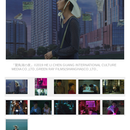
『鵞鳥湖の夜』©2019 HE LI CHEN GUANG INTERNATIONAL CULTURE
MEDIA CO.,LTD.,GREEN RAY FILMS(SHANGHAI)CO.,LTD.,