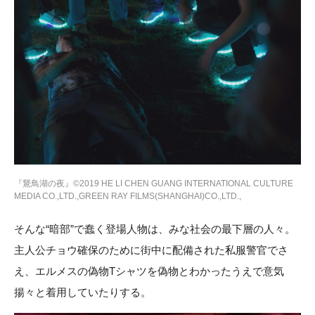
『鵞鳥湖の夜』©2019 HE LI CHEN GUANG INTERNATIONAL CULTURE
MEDIA CO.,LTD.,GREEN RAY FILMS(SHANGHAI)CO.,LTD.,
そんな“暗部”で蠢く登場人物は、みな社会の最下層の人々。
主人公チョウ確保のために街中に配備された私服警官でさ
え、エルメスの偽物Tシャツを偽物とわかったうえで意気
揚々と着用していたりする。