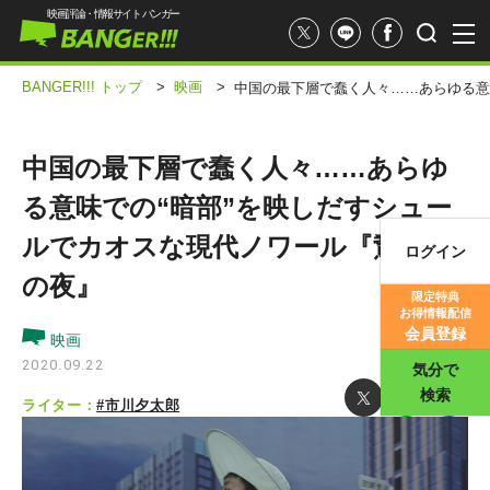
映画評論・情報サイト バンガー
BANGER!!! トップ
>
映画
>
中国の最下層で蠢く人々……あらゆる意
中国の最下層で蠢く人々……あらゆ
る意味での“暗部”を映しだすシュー
ルでカオスな現代ノワール『鵞鳥湖
ログイン
映画記事
の夜』
限定特典
お得情報配信
映画評価
会員登録
映画
2020.09.22
気分で
検索
ライター：
#市川夕太郎