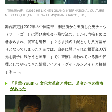
『鵞鳥湖の夜』©2019 HE LI CHEN GUANG INTERNATIONAL CULTURE
MEDIA CO.,LTD.,GREEN RAY FILMS(SHANGHAI)CO.,LTD.,
舞台設定は2012年の中国南部。刑務所から出所した男チョウ
（フー・ゴー）は再び裏社会へ飛び込む。しかし内輪もめに
巻き込まれ、警官を射殺。すぐさま指名手配となり八方塞が
りとなってしまったチョウは、自身に懸けられた報奨金30万
元を妻子に残そうと画策。すでに警察に囲われている妻の代
理としてやってきた娼婦アイアイ（グイ・ルンメイ）と接触
する……。
『芳華-Youth-』文化大革命と共に、若者たちの青春
があった