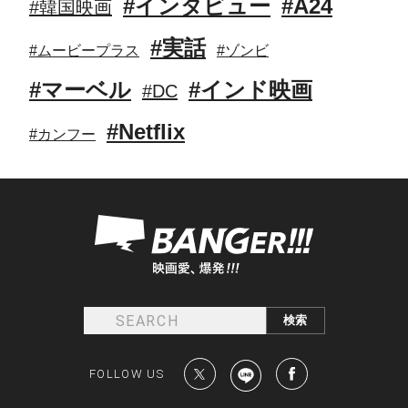
#インタビュー
#A24
#韓国映画
#実話
#ムービープラス
#ゾンビ
#マーベル
#インド映画
#DC
#Netflix
#カンフー
FOLLOW US