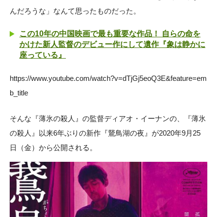
んだろうな」なんて思ったものだった。
この10年の中国映画で最も重要な作品！ 自らの命を
かけた新人監督のデビュー作にして遺作『象は静かに
座っている』
https://www.youtube.com/watch?v=dTjGj5eoQ3E&feature=em
b_title
そんな『薄氷の殺人』の監督ディアオ・イーナンの、『薄氷
の殺人』以来6年ぶりの新作『鵞鳥湖の夜』が2020年9月25
日（金）から公開される。