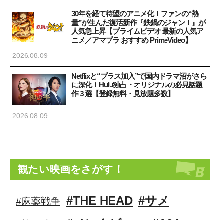
30年を経て待望のアニメ化！ファンの“熱
量”が生んだ復活新作『鉄鍋のジャン！』が
人気急上昇【プライムビデオ 最新の人気ア
ニメ／アマプラ おすすめ PrimeVideo】
2026.08.09
Netflixと“プラス加入”で国内ドラマ沼がさら
に深化！Hulu独占・オリジナルの必見話題
作３選【登録無料・見放題多数】
2026.08.09
観たい映画をさがす！
#THE HEAD
#サメ
#麻薬戦争