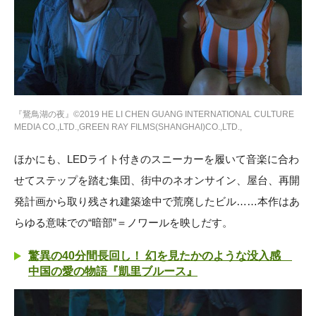
『鵞鳥湖の夜』©2019 HE LI CHEN GUANG INTERNATIONAL CULTURE
MEDIA CO.,LTD.,GREEN RAY FILMS(SHANGHAI)CO.,LTD.,
ほかにも、LEDライト付きのスニーカーを履いて音楽に合わ
せてステップを踏む集団、街中のネオンサイン、屋台、再開
発計画から取り残され建築途中で荒廃したビル……本作はあ
らゆる意味での“暗部”＝ノワールを映しだす。
驚異の40分間長回し！ 幻を見たかのような没入感
中国の愛の物語『凱里ブルース』