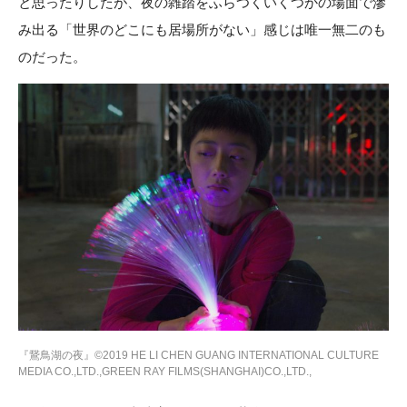
と思ったりしたが、夜の雑踏をふらつくいくつかの場面で滲
み出る「世界のどこにも居場所がない」感じは唯一無二のも
のだった。
『鵞鳥湖の夜』©2019 HE LI CHEN GUANG INTERNATIONAL CULTURE
MEDIA CO.,LTD.,GREEN RAY FILMS(SHANGHAI)CO.,LTD.,