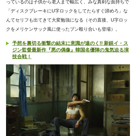
っているのは子供から老人まで幅広く、みな真剣な面持ちで
「ディスクブレーキにU字ロックをしてたらすぐ諦めろ」な
んてセリフも出てきて大変勉強になる（その直後、U字ロッ
クをメリケンサック風に使ったブン殴り合いも登場）。
予想を裏切る衝撃の結末に意識が遠のく!! 新鋭イ・ス
ジン監督最新作『悪の偶像』韓国名優陣の鬼気迫る演
技合戦！