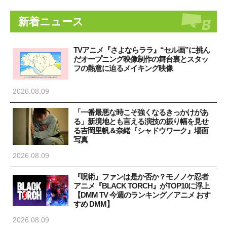
新着ニュース
TVアニメ『さよならララ』“セル画”に挑ん
だオープニング映像制作の舞台裏とスタッ
フの熱意に迫るメイキング映像
2026.08.09
「一番最悪な時こそ強くなるきっかけがあ
る」新境地とも言える演技の振り幅を見せ
る吉岡里帆＆奈緒『シャドウワーク』場面
写真
2026.08.09
『呪術』ファンは是か否か？モノノケ忍者
アニメ『BLACK TORCH』がTOP10に浮上
【DMM TV 今週のランキング／アニメ おす
すめ DMM】
2026.08.09