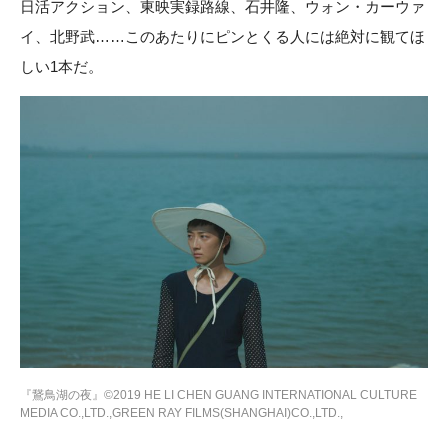
日活アクション、東映実録路線、石井隆、ウォン・カーウァ
イ、北野武……このあたりにピンとくる人には絶対に観てほ
しい1本だ。
『鵞鳥湖の夜』©2019 HE LI CHEN GUANG INTERNATIONAL CULTURE
MEDIA CO.,LTD.,GREEN RAY FILMS(SHANGHAI)CO.,LTD.,