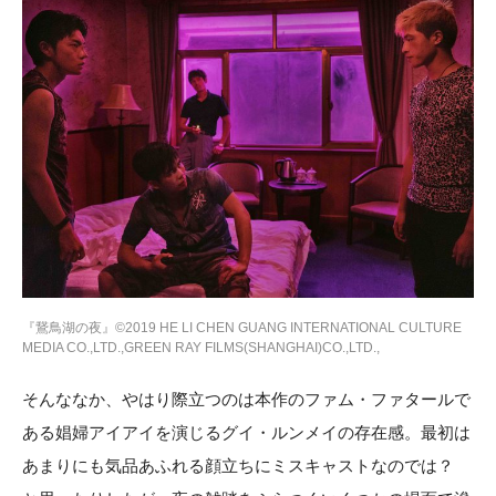
『鵞鳥湖の夜』©2019 HE LI CHEN GUANG INTERNATIONAL CULTURE
MEDIA CO.,LTD.,GREEN RAY FILMS(SHANGHAI)CO.,LTD.,
そんななか、やはり際立つのは本作のファム・ファタールで
ある娼婦アイアイを演じるグイ・ルンメイの存在感。最初は
あまりにも気品あふれる顔立ちにミスキャストなのでは？