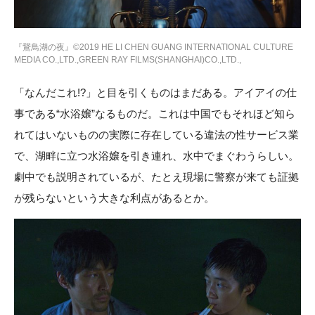
『鵞鳥湖の夜』©2019 HE LI CHEN GUANG INTERNATIONAL CULTURE
MEDIA CO.,LTD.,GREEN RAY FILMS(SHANGHAI)CO.,LTD.,
「なんだこれ!?」と目を引くものはまだある。アイアイの仕
事である“水浴嬢”なるものだ。これは中国でもそれほど知ら
れてはいないものの実際に存在している違法の性サービス業
で、湖畔に立つ水浴嬢を引き連れ、水中でまぐわうらしい。
劇中でも説明されているが、たとえ現場に警察が来ても証拠
が残らないという大きな利点があるとか。