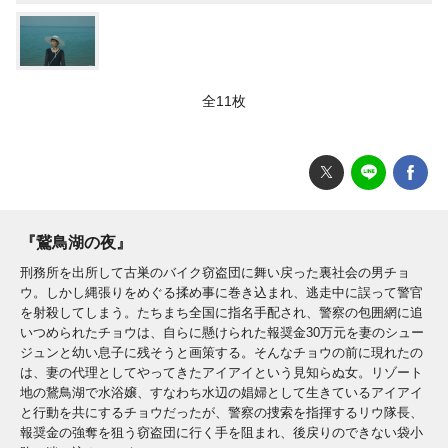
全11枚
『鵞鳥湖の夜』
刑務所を出所して古巣のバイク窃盗団に舞い戻った裏社会の男チョ
ウ。しかし縄張りをめぐる揉め事に巻き込まれ、逃走中に誤って警官
を射殺してしまう。たちまち全国に指名手配され、警察の包囲網に追
いつめられたチョウは、自らに懸けられた報奨金30万元を妻のシュー
ジュンと幼い息子に残そうと画策する。そんなチョウの前に現れたの
は、妻の代理としてやってきたアイアイという見知らぬ女。リゾート
地の鵞鳥湖で水浴嬢、すなわち水辺の娼婦として生きているアイアイ
と行動を共にするチョウだったが、警察の捜索を指揮するリウ隊長、
報奨金の強奪を狙う窃盗団に行く手を阻まれ、後戻りのできない袋小