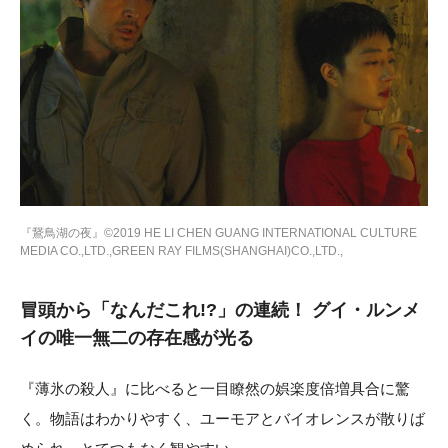
『鵞鳥湖の夜』©2019 HE LI CHEN GUANG INTERNATIONAL CULTURE
MEDIA CO.,LTD.,GREEN RAY FILMS(SHANGHAI)CO.,LTD.,
冒頭から「なんだこれ!?」の連続！ グイ・ルンメ
イの唯一無二の存在感が光る
『薄氷の殺人』に比べると一目瞭然の娯楽度倍増具合に驚
く。物語はわかりやすく、ユーモアとバイオレンスが散りば