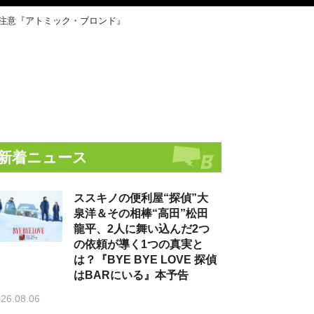
要注意『アトミック・ブロンド』
新着ニュース
ススキノの便利屋“探偵”大
泉洋＆その相棒“高田”松田
龍平、2人に舞い込んだ2つ
の依頼が導く1つの真実と
は？『BYE BYE LOVE 探偵
はBARにいる』本予告
26.08.06