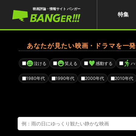
映画評論・情報サイト バンガー
特集
あなたが見たい映画・ドラマを一発
泣ける
笑える
感動する
ハ
1980年代
1990年代
2000年代
2010年代