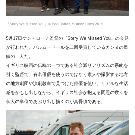
『Sorry We Missed You』©Joss Barratt, Sixteen Films 2019
5月17日ケン・ローチ監督の『Sorry We Missed You』の会見
が行われた。パルム・ドールを二回受賞しているカンヌの重
鎮の一人だ。
イギリス映画の伝統の一つである社会派リアリズムの系統を
引く監督で、有名俳優を使うのではなく素人や撮影する地方
の地方劇団や演劇教室で見つけた俳優を使い、リアルな生活
感をかもし出しながら、イギリス社会が抱える問題の数々を
個人の単位であぶり出し描くのが真骨頂である。