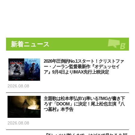
新着ニュース
2026年圧倒的No.1スタート！クリストファ
ー・ノーラン監督最新作『オデュッセイ
ア』9月4日よりIMAX先行上映決定
2026.08.08
主題歌は松本孝弘(B’z)率いるTMGが書き下
ろす「DOOM」に決定！尾上松也主演『八
つ墓村』本予告
2026.08.08