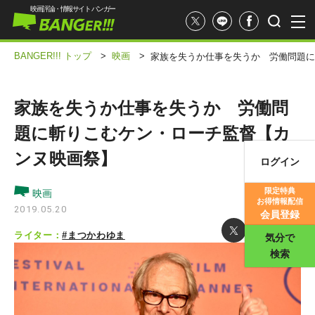
映画評論・情報サイト バンガー
BANGER!!! トップ
>
映画
>
家族を失うか仕事を失うか 労働問題に
家族を失うか仕事を失うか 労働問
題に斬りこむケン・ローチ監督【カ
ンヌ映画祭】
ログイン
映画記事
限定特典
映画
お得情報配信
映画評価
2019.05.20
会員登録
ライター：
#まつかわゆま
気分で
検索