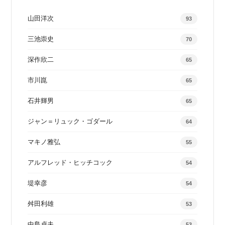
山田洋次
93
三池崇史
70
深作欣二
65
市川崑
65
石井輝男
65
ジャン＝リュック・ゴダール
64
マキノ雅弘
55
アルフレッド・ヒッチコック
54
堤幸彦
54
舛田利雄
53
中島貞夫
53