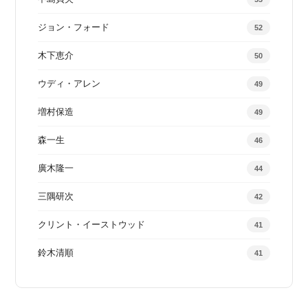
ジョン・フォード
52
木下恵介
50
ウディ・アレン
49
増村保造
49
森一生
46
廣木隆一
44
三隅研次
42
クリント・イーストウッド
41
鈴木清順
41