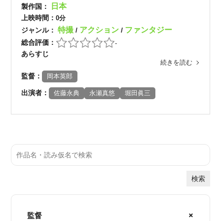
日本
製作国：
上映時間：
0分
特撮
アクション
ファンタジー
ジャンル：
/
/
総合評価：
-
あらすじ
続きを読む
監督：
岡本英郎
出演者：
佐藤永典
永瀬真悠
堀田眞三
検索
監督