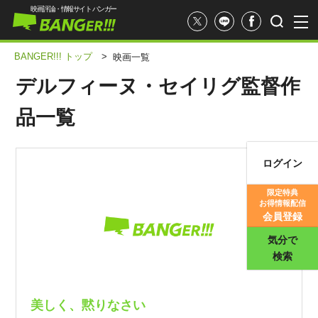
映画評論・情報サイト バンガー
BANGER!!! トップ
>
映画一覧
デルフィーヌ・セイリグ監督作
品一覧
ログイン
映画記事
限定特典
お得情報配信
映画評価
会員登録
気分で
検索
美しく、黙りなさい