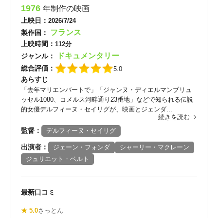
1976
年制作の映画
上映日：
2026/7/24
フランス
製作国：
上映時間：
112分
ドキュメンタリー
ジャンル：
総合評価：
5.0
あらすじ
「去年マリエンバートで」「ジャンヌ・ディエルマンブリュ
ッセル1080、コメルス河畔通り23番地」などで知られる伝説
的女優デルフィーヌ・セイリグが、映画とジェンダ...
続きを読む
監督：
デルフィーヌ・セイリグ
出演者：
ジェーン・フォンダ
シャーリー・マクレーン
ジュリエット・ベルト
最新口コミ
★ 5.0
さっとん