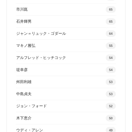
市川崑
65
石井輝男
65
ジャン＝リュック・ゴダール
64
マキノ雅弘
55
アルフレッド・ヒッチコック
54
堤幸彦
54
舛田利雄
53
中島貞夫
53
ジョン・フォード
52
木下恵介
50
ウディ・アレン
49