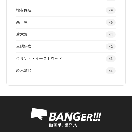
増村保造
49
森一生
46
廣木隆一
44
三隅研次
42
クリント・イーストウッド
41
鈴木清順
41