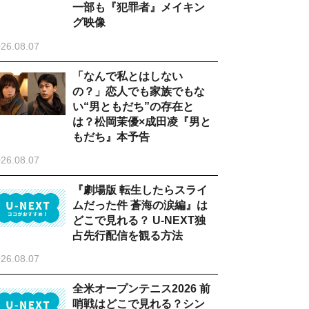
一部も『犯罪者』メイキン
グ映像
26.08.07
「なんで私とはしない
の？」恋人でも家族でもな
い“男ともだち”の存在と
は？松岡茉優×成田凌『男と
もだち』本予告
26.08.07
『劇場版 転生したらスライ
ムだった件 蒼海の涙編』は
どこで見れる？ U-NEXT独
占先行配信を観る方法
26.08.07
全米オープンテニス2026 前
哨戦はどこで見れる？シン