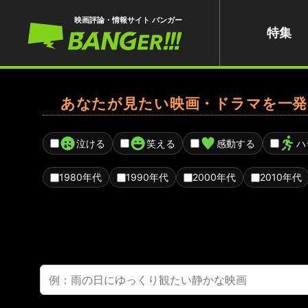
映画評論・情報サイト バンガー
特集
あなたが見たい映画・ドラマを一発
泣ける
笑える
感動する
ハ
1980年代
1990年代
2000年代
2010年代