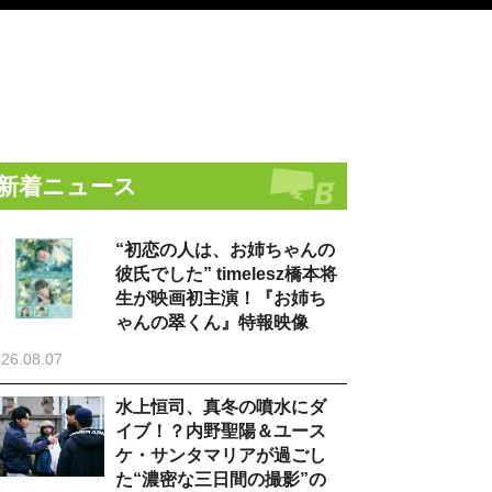
新着ニュース
“初恋の人は、お姉ちゃんの
彼氏でした” timelesz橋本将
生が映画初主演！『お姉ち
ゃんの翠くん』特報映像
26.08.07
水上恒司、真冬の噴水にダ
イブ！？内野聖陽＆ユース
ケ・サンタマリアが過ごし
た“濃密な三日間の撮影”の