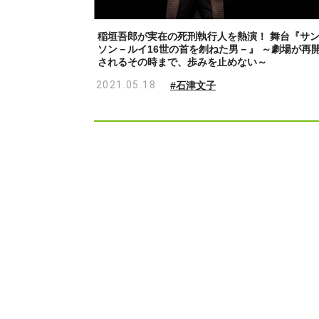
稲垣吾郎が実在の死刑執行人を熱演！ 舞台『サ
ソン－ルイ16世の首を刎ねた男－』 ～劇場が再
されるその時まで、歩みを止めない～
2021.05.18
#石津文子