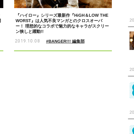
ン
『ハイロー』シリーズ最新作『HiGH＆LOW THE
20
開
WORST』は人気不良マンガとのクロスオーバ
ー！ 理想的なコラボで魅力的なキャラがスクリー
ン狭しと躍動!!
2019.10.08
#BANGER!!! 編集部
20
20