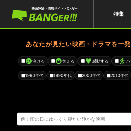
映画評論・情報サイト バンガー
特集
あなたが見たい映画・ドラマを一発
泣ける
笑える
感動する
ハ
1980年代
1990年代
2000年代
2010年代