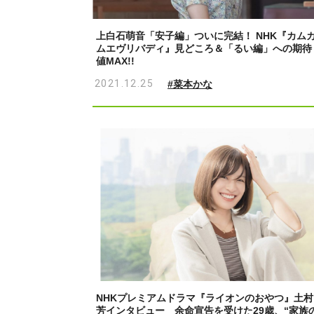
上白石萌音「安子編」ついに完結！ NHK『カム
ムエヴリバディ』見どころ＆「るい編」への期待
値MAX!!
2021.12.25
#菜本かな
NHKプレミアムドラマ『ライオンのおやつ』土村
芳インタビュー 余命宣告を受けた29歳、“家族