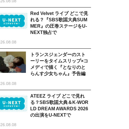
26.08.08
Red Velvet ライブ どこで見
れる？『SBS歌謡大典SUM
MER』の圧巻ステージをU-
NEXT独占で
26.08.08
トランスジェンダーのスト
ーリーをタイムスリップ×コ
メディで描く『となりのと
らんす少女ちゃん』予告編
26.08.08
ATEEZ ライブ どこで見れ
る？SBS歌謡大典＆K-WOR
LD DREAM AWARDS 2026
の出演をU-NEXTで
26.08.08