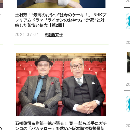
20
カ
土村芳「“最高のおやつ”は母のケーキ！」 NHKプ
レミアムドラマ『ライオンのおやつ』で“死”と対
峙した苦悩と信念【第2回】
2021.07.04
#遠藤京子
20
20
石橋蓮司＆岸部一徳が語る！ 寛 一郎ら若手にガチ
20
の
ンコの「バカヤロー」を求めた阪本順治監督最新