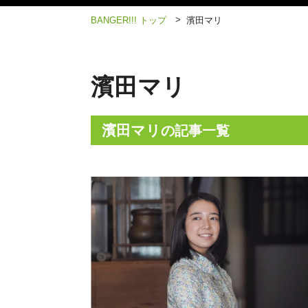
>
BANGER!!! トップ
濱田マリ
濱田マリ
濱田マリ
の記事一覧