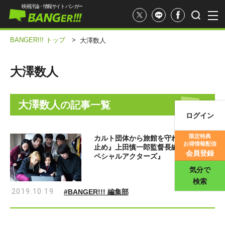
映画評論・情報サイト バンガー
BANGER!!! トップ
>
大澤数人
大澤数人
大澤数人
の記事一覧
ログイン
映画記事
限定特典
カルト団体から旅館を守れ！ 『カメ
お得情報配信
止め』上田慎一郎監督長編第2弾『ス
映画評価
会員登録
ペシャルアクターズ』
気分で
検索
2019.10.19
#BANGER!!! 編集部