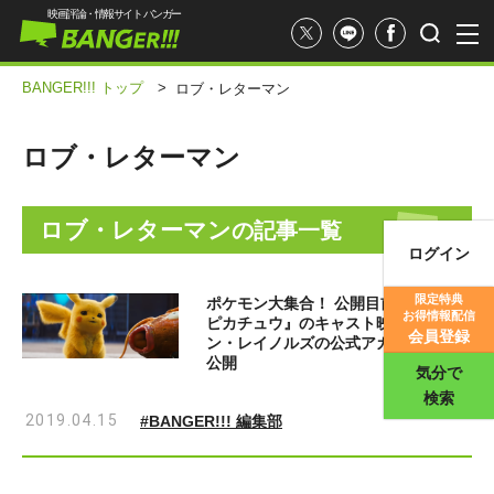
映画評論・情報サイト バンガー
BANGER!!! トップ
>
ロブ・レターマン
ロブ・レターマン
ロブ・レターマン
の記事一覧
ログイン
映画記事
限定特典
ポケモン大集合！ 公開目前『名探偵
お得情報配信
ピカチュウ』のキャスト映像がライア
映画評価
会員登録
ン・レイノルズの公式アカウントから
公開
気分で
検索
2019.04.15
#BANGER!!! 編集部