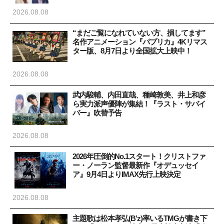
2026.08.08
“まだご覧になれていない方、損してます”
名作アニメーション『パプリカ』4Kリマス
ター版、8月7日より全国拡大上映中！
2026.08.08
武内駿輔、内田直哉、種崎敦美、井上和彦
ら実力派声優陣が集結！『ラスト・サバイ
バー』吹替予告
2026.08.08
2026年圧倒的No.1スタート！クリストファ
ー・ノーラン監督最新作『オデュッセイ
ア』9月4日よりIMAX先行上映決定
2026.08.08
主題歌は松本孝弘(B’z)率いるTMGが書き下