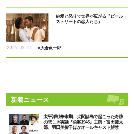
純愛と怒りで世界が広がる『ビール・
ストリートの恋人たち』
2019.02.22
#大倉眞一郎
新着ニュース
太平洋戦争末期、尖閣諸島で起こった奇跡
の悲しき実話『尖閣1945』主演・富田健太
郎、羽田美智子ほかオールキャスト解禁