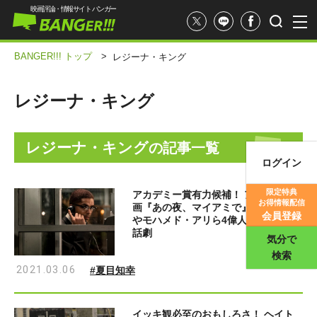
映画評論・情報サイト バンガー
BANGER!!! トップ
>
レジーナ・キング
レジーナ・キング
レジーナ・キング
の記事一覧
ログイン
映画記事
限定特典
アカデミー賞有力候補！ アマプラ映
お得情報配信
画『あの夜、マイアミで』 マルコムX
映画評価
会員登録
やモハメド・アリら4偉人の超濃密会
話劇
気分で
検索
2021.03.06
#夏目知幸
イッキ観必至のおもしろさ！ ヘイト