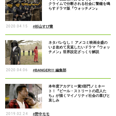
クライムで分断される社会に警鐘を鳴
らすドラマ版『ウォッチメン』
2020.04.15
#杉山すぴ豊
ネタバレなし！ アメコミ映画全盛の
いま改めて見返したいドラマ『ウォッ
チメン』世界設定ざっくり解説
2020.04.06
#BANGER!!! 編集部
本年度アカデミー賞3部門ノミネー
ト！『ビール・ストリートの恋人た
ち』が描くマイノリティ社会の喜びと
哀しみ
2019.02.24
#野中モモ