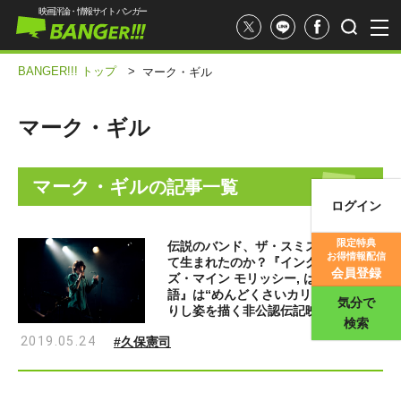
映画評論・情報サイト バンガー
BANGER!!! トップ
>
マーク・ギル
マーク・ギル
マーク・ギル
の記事一覧
ログイン
映画記事
限定特典
伝説のバンド、ザ・スミスはいかにし
お得情報配信
て生まれたのか？『イングランド・イ
映画評価
会員登録
ズ・マイン モリッシー, はじまりの物
語』は“めんどくさいカリスマ”の若か
気分で
りし姿を描く非公認伝記映画
検索
2019.05.24
#久保憲司