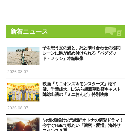
新着ニュース
子を想う父の愛と、死と隣り合わせの検問
シーンに胸が締め付けられる『バグダッ
ド・メッシ』本編映像
2026.08.07
映画『ミニオンズ＆モンスターズ』松平
健、千葉雄大、LiSAら超豪華吹替キャスト
陣総出演の「ミニおんど」特別映像
2026.08.07
Netflix顔負けの“過激”オトナの情愛ドラマ！
今すぐHuluで観たい「濃密・愛憎」海外サ
スペンス３選