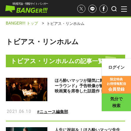
映画評論・情報サイト バンガー
BANGER!!! トップ
>
トビアス・リンホルム
トビアス・リンホルム
トビアス・リンホルム
の記事一覧
ログイン
映画記事
限定特典
ほろ酔いマッツが陽気に舞う『アナザ
お得情報配信
ーラウンド』予告映像が解禁!! 世界の
映画評価
会員登録
映画賞を席巻した話題作！
気分で
検索
2021.06.10
#ニュース編集部
人生に祝杯を！ほろ酔いマッツ先生