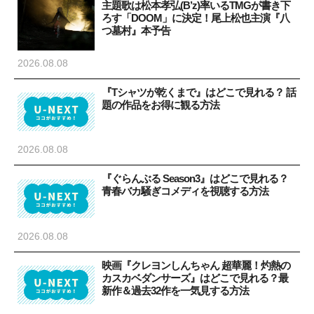
主題歌は松本孝弘(B’z)率いるTMGが書き下
ろす「DOOM」に決定！尾上松也主演『八
つ墓村』本予告
2026.08.08
『Tシャツが乾くまで』はどこで見れる？ 話
題の作品をお得に観る方法
2026.08.08
『ぐらんぶる Season3』はどこで見れる？
青春バカ騒ぎコメディを視聴する方法
2026.08.08
映画『クレヨンしんちゃん 超華麗！灼熱の
カスカベダンサーズ』はどこで見れる？最
新作＆過去32作を一気見する方法