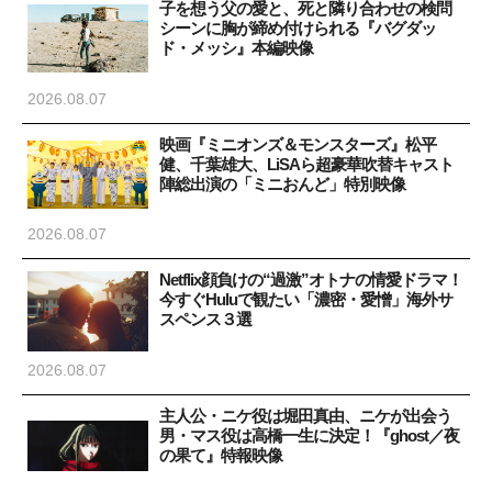
子を想う父の愛と、死と隣り合わせの検問
シーンに胸が締め付けられる『バグダッ
ド・メッシ』本編映像
2026.08.07
映画『ミニオンズ＆モンスターズ』松平
健、千葉雄大、LiSAら超豪華吹替キャスト
陣総出演の「ミニおんど」特別映像
2026.08.07
Netflix顔負けの“過激”オトナの情愛ドラマ！
今すぐHuluで観たい「濃密・愛憎」海外サ
スペンス３選
2026.08.07
主人公・ニケ役は堀田真由、ニケが出会う
男・マス役は高橋一生に決定！『ghost／夜
の果て』特報映像