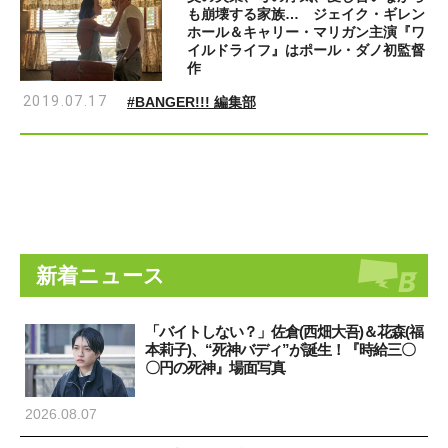
も崩壊する家族… ジェイク・ギレン
ホール＆キャリー・マリガン主演『ワ
イルドライフ』はポール・ダノ初監督
作
2019.07.17
#BANGER!!! 編集部
新着ニュース
「バイトしない？」佐倉(西畑大吾)＆花森(福
本莉子)、“死神バディ”が誕生！『時給三〇
〇円の死神』場面写真
2026.08.07