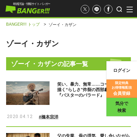
映画評論・情報サイト バンガー
BANGER!!! トップ
>
ゾーイ・カザン
ゾーイ・カザン
ゾーイ・カザン
の記事一覧
ログイン
映画記事
限定特典
笑い、暴力、無常……コーエン兄弟が
お得情報配信
描く“らしさ”炸裂の西部劇！ Netflix
映画評価
会員登録
『バスターのバラード』
気分で
検索
2020.04.12
#橋本宗洋
父の失業、母の浮気、愛し合いながら