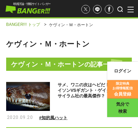
映画評論・情報サイト バンガー
BANGER!!! トップ
>
ケヴィン・Ｍ・ホートン
ケヴィン・Ｍ・ホートン
ケヴィン・Ｍ・ホートン
の記事一覧
ログイン
映画記事
限定特典
サメ、ワニの次はヘビだ！『メガ・パ
お得情報配信
イソンVSギガント・ゲイター』はア
映画評価
会員登録
サイラム社の最高傑作？
気分で
検索
2020.09.20
#知的風ハット