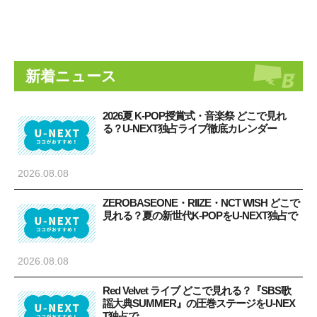
新着ニュース
2026夏 K-POP授賞式・音楽祭 どこで見れ
る？U-NEXT独占ライブ徹底カレンダー
2026.08.08
ZEROBASEONE・RIIZE・NCT WISH どこで
見れる？夏の新世代K-POPをU-NEXT独占で
2026.08.08
Red Velvet ライブ どこで見れる？『SBS歌
謡大典SUMMER』の圧巻ステージをU-NEX
T独占で