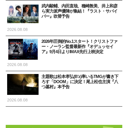
武内駿輔、内田直哉、種崎敦美、井上和彦
ら実力派声優陣が集結！『ラスト・サバイ
バー』吹替予告
2026.08.08
2026年圧倒的No.1スタート！クリストファ
ー・ノーラン監督最新作『オデュッセイ
ア』9月4日よりIMAX先行上映決定
2026.08.08
主題歌は松本孝弘(B’z)率いるTMGが書き下
ろす「DOOM」に決定！尾上松也主演『八
つ墓村』本予告
2026.08.08