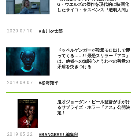
G・ウエルズの傑作を現代的に映画化
したサイコ・サスペンス『透明人間』
2020.07.10
#市川夕太郎
ドッペルゲンガーが殺意モロ出しで襲
ってくる……!! 最恐スリラー『アス』
は、他者への無関心とうわべの善意の
矛盾を突きつける
2019.09.07
#松㟢翔平
鬼才ジョーダン・ピール監督が手がけ
るサプライズ・ホラー『アス』公開決
定！
2019.05.22
#BANGER!!! 編集部