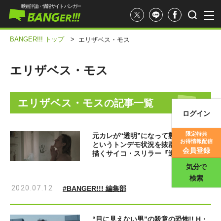
映画評論・情報サイト バンガー
BANGER!!! トップ
>
エリザベス・モス
エリザベス・モス
エリザベス・モス
の記事一覧
ログイン
映画記事
限定特典
元カレが“透明”になって襲ってきた！
お得情報配信
というトンデモ状況を抜群の説得力で
映画評価
会員登録
描くサイコ・スリラー『透明人間』
気分で
検索
2020.07.12
#BANGER!!! 編集部
“目に見えない男”の殺意の恐怖!! H・