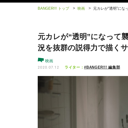
>
>
BANGER!!! トップ
映画
元カレが“透明”に
元カレが“透明”になって
況を抜群の説得力で描く
映画
ライター：
#BANGER!!! 編集部
2020.07.12