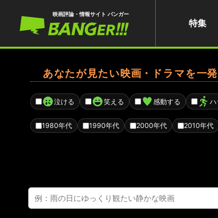
映画評論・情報サイト バンガー
特集
あなたが見たい映画・ドラマを一発
泣ける
笑える
感動する
ハ
1980年代
1990年代
2000年代
2010年代