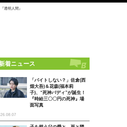
ー『透明人間』
新着ニュース
「バイトしない？」佐倉(西
畑大吾)＆花森(福本莉
子)、“死神バディ”が誕生！
『時給三〇〇円の死神』場
面写真
26.08.07
子を想う父の愛と、死と隣