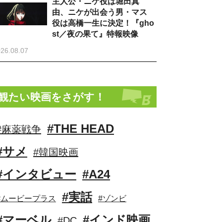
主人公・ニケ役は堀田真
由、ニケが出会う男・マス
役は高橋一生に決定！『gho
st／夜の果て』特報映像
26.08.07
観たい映画をさがす！
#THE HEAD
#麻薬戦争
#サメ
#韓国映画
#インタビュー
#A24
#実話
#ムービープラス
#ゾンビ
#マーベル
#インド映画
#DC