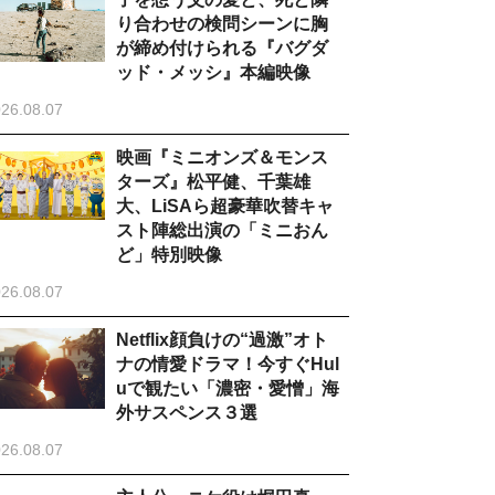
り合わせの検問シーンに胸
が締め付けられる『バグダ
ッド・メッシ』本編映像
26.08.07
映画『ミニオンズ＆モンス
ターズ』松平健、千葉雄
大、LiSAら超豪華吹替キャ
スト陣総出演の「ミニおん
ど」特別映像
26.08.07
Netflix顔負けの“過激”オト
ナの情愛ドラマ！今すぐHul
uで観たい「濃密・愛憎」海
外サスペンス３選
26.08.07