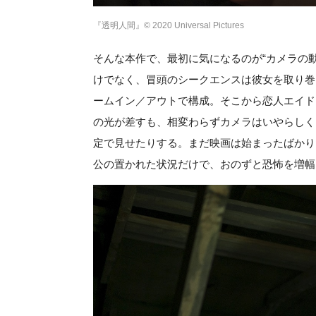
『透明人間』© 2020 Universal Pictures
そんな本作で、最初に気になるのが“カメラの
けでなく、冒頭のシークエンスは彼女を取り巻
ームイン／アウトで構成。そこから恋人エイド
の光が差すも、相変わらずカメラはいやらしく
定で見せたりする。まだ映画は始まったばかり
公の置かれた状況だけで、おのずと恐怖を増幅