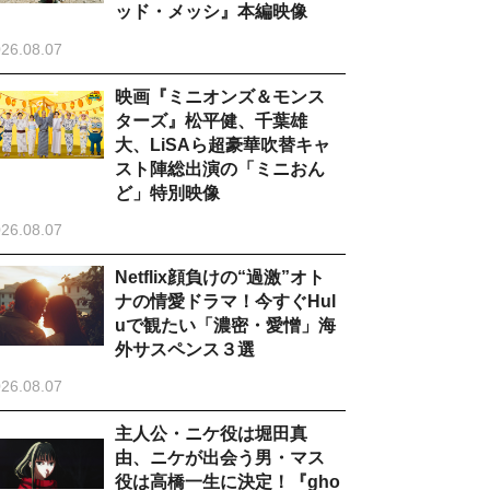
ッド・メッシ』本編映像
26.08.07
映画『ミニオンズ＆モンス
ターズ』松平健、千葉雄
大、LiSAら超豪華吹替キャ
スト陣総出演の「ミニおん
ど」特別映像
26.08.07
Netflix顔負けの“過激”オト
ナの情愛ドラマ！今すぐHul
uで観たい「濃密・愛憎」海
外サスペンス３選
26.08.07
主人公・ニケ役は堀田真
由、ニケが出会う男・マス
役は高橋一生に決定！『gho