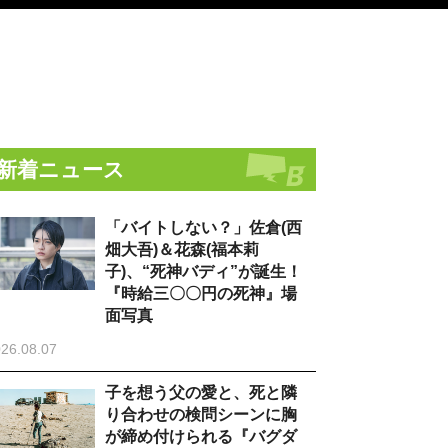
新着ニュース
「バイトしない？」佐倉(西
畑大吾)＆花森(福本莉
子)、“死神バディ”が誕生！
『時給三〇〇円の死神』場
面写真
26.08.07
子を想う父の愛と、死と隣
り合わせの検問シーンに胸
が締め付けられる『バグダ