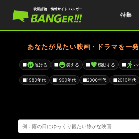
映画評論・情報サイト バンガー
特集
あなたが見たい映画・ドラマを一発
泣ける
笑える
感動する
ハ
1980年代
1990年代
2000年代
2010年代