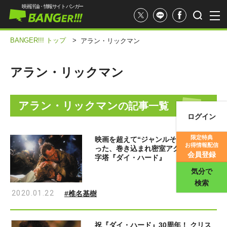
映画評論・情報サイト バンガー
BANGER!!! トップ
>
アラン・リックマン
アラン・リックマン
アラン・リックマン
の記事一覧
ログイン
映画記事
限定特典
映画を超えて“ジャンルそのもの”とな
お得情報配信
った、巻き込まれ密室アクションの金
映画評価
会員登録
字塔『ダイ・ハード』
気分で
検索
2020.01.22
#椎名基樹
祝『ダイ・ハード』30周年！ クリス