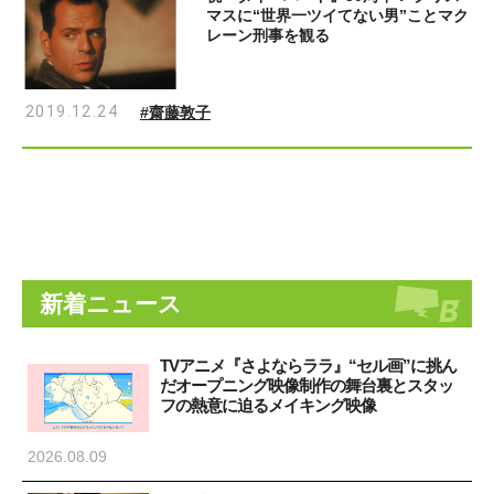
マスに“世界一ツイてない男”ことマク
レーン刑事を観る
2019.12.24
#齋藤敦子
新着ニュース
TVアニメ『さよならララ』“セル画”に挑ん
だオープニング映像制作の舞台裏とスタッ
フの熱意に迫るメイキング映像
2026.08.09