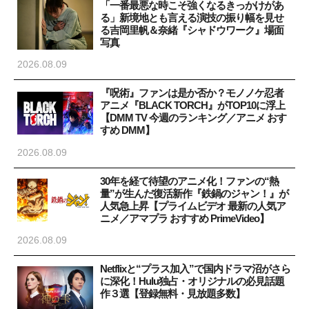
「一番最悪な時こそ強くなるきっかけがあ
る」新境地とも言える演技の振り幅を見せ
る吉岡里帆＆奈緒『シャドウワーク』場面
写真
2026.08.09
『呪術』ファンは是か否か？モノノケ忍者
アニメ『BLACK TORCH』がTOP10に浮上
【DMM TV 今週のランキング／アニメ おす
すめ DMM】
2026.08.09
30年を経て待望のアニメ化！ファンの“熱
量”が生んだ復活新作『鉄鍋のジャン！』が
人気急上昇【プライムビデオ 最新の人気ア
ニメ／アマプラ おすすめ PrimeVideo】
2026.08.09
Netflixと“プラス加入”で国内ドラマ沼がさら
に深化！Hulu独占・オリジナルの必見話題
作３選【登録無料・見放題多数】