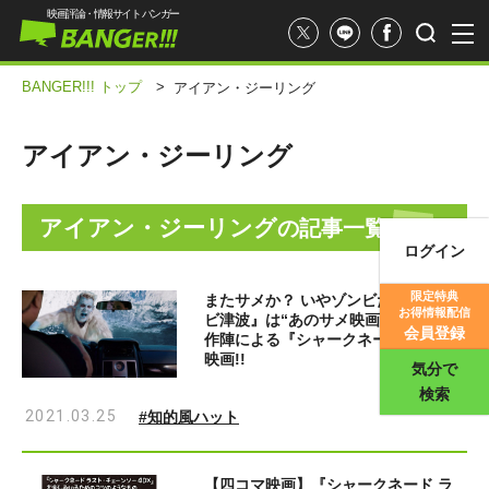
映画評論・情報サイト バンガー
BANGER!!! トップ
>
アイアン・ジーリング
アイアン・ジーリング
アイアン・ジーリング
の記事一覧
ログイン
映画記事
限定特典
またサメか？ いやゾンビだ！『ゾン
お得情報配信
ビ津波』は“あのサメ映画”シリーズ製
映画評価
会員登録
作陣による『シャークネード』同窓会
映画!!
気分で
検索
2021.03.25
#知的風ハット
【四コマ映画】『シャークネード ラ