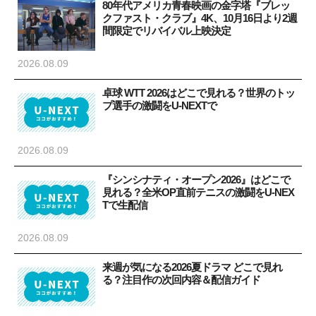
80年代アメリカ青春映画の金字塔『ブレッ
クファスト・クラブ』4K、10月16日より2週
間限定でリバイバル上映決定
2026.08.09
卓球 WTT 2026はどこで見れる？世界のトッ
プ選手の激闘をU-NEXTで
2026.08.09
『シンシナティ・オープン2026』はどこで
見れる？全米OP直前テニスの激闘をU-NEX
Tで生配信
2026.08.09
来週が気になる2026夏ドラマ どこで見れ
る？注目作の次回内容＆配信ガイド