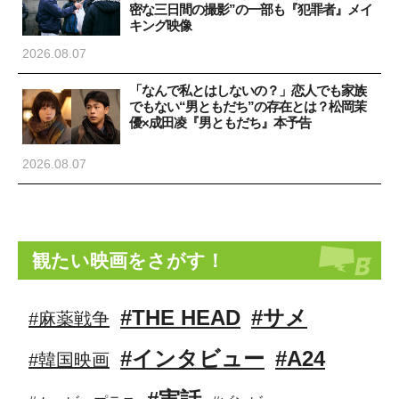
密な三日間の撮影”の一部も『犯罪者』メイ
キング映像
2026.08.07
「なんで私とはしないの？」恋人でも家族
でもない“男ともだち”の存在とは？松岡茉
優×成田凌『男ともだち』本予告
2026.08.07
観たい映画をさがす！
#THE HEAD
#サメ
#麻薬戦争
#インタビュー
#A24
#韓国映画