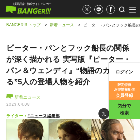
映画評論・情報サイト バンガー
BANGER!!! トップ
>
新着ニュース
>
ピーター・パンとフック船長の
ピーター・パンとフック船長の関係
が深く描かれる 実写版『ピーター・
パン＆ウェンディ』“物語のカギを握
ログイン
映画記事
る”5人の登場人物を紹介
限定特典
お得情報配信
映画評価
会員登録
新着ニュース
2023.04.08
気分で
検索
ライター：
#ニュース編集部