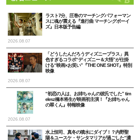
ラスト7分、圧巻のマーチングパフォーマン
スに魂が震える『進行曲 マーチングボーイ
ズ』日本版予告編
2026.08.07
「どうしたんだろうディズニープラス」異
色すぎるコラボ“ディズニー＆大悟”が仕掛
ける“映画×お笑い”『THE ONE SHOT』特別
映像
2026.08.07
“初恋の人は、お姉ちゃんの彼氏でした” tim
elesz橋本将生が映画初主演！『お姉ちゃん
の翠くん』特報映像
2026.08.07
水上恒司、真冬の噴水にダイブ！？内野聖
陽＆ユースケ・サンタマリアが過ごした“濃