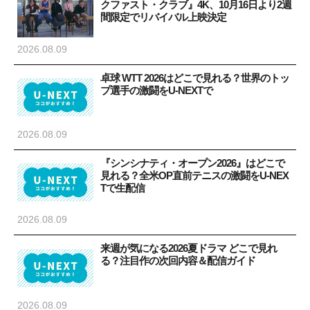
クファスト・クラブ』4K、10月16日より2週
間限定でリバイバル上映決定
2026.08.09
卓球 WTT 2026はどこで見れる？世界のトッ
プ選手の激闘をU-NEXTで
2026.08.09
『シンシナティ・オープン2026』はどこで
見れる？全米OP直前テニスの激闘をU-NEX
Tで生配信
2026.08.09
来週が気になる2026夏ドラマ どこで見れ
る？注目作の次回内容＆配信ガイド
2026.08.09