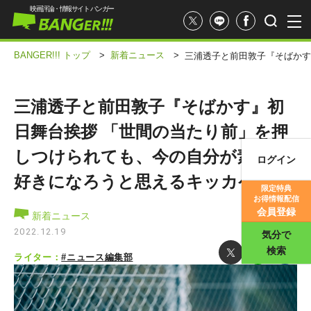
映画評論・情報サイト バンガー
BANGER!!! トップ
>
新着ニュース
>
三浦透子と前田敦子『そばかす
三浦透子と前田敦子『そばかす』初
日舞台挨拶 「世間の当たり前」を押
しつけられても、今の自分が素敵、
ログイン
映画記事
好きになろうと思えるキッカケに
限定特典
お得情報配信
映画評価
会員登録
新着ニュース
2022.12.19
気分で
検索
ライター：
#ニュース編集部