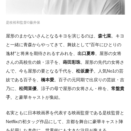
是枝裕和監督©藤井保
屋形のまかないさんとなるキヨを演じるのは、
森七菜
。キヨ
と一緒に青森からやってきて、舞妓として“百年にひとりの
逸材”と将来を期待されるすみれを、
出口夏希
。屋形の女将
さんの高校生の娘・涼子を、
蒔田彩珠
。​​​​屋形の先代の女将さ
んで、今も屋形の要となる千代を、
松坂慶子
。人気No1の芸
妓である百子を、
橋本愛
。百子の元同期で出戻りの芸妓・吉
乃に、
松岡茉優
。涼子の母で屋形の女将さん・梓を、
常盤貴
子
。と豪華キャストが集結。​​
名実ともに日本映画界を代表する映画監督である是枝監督と
Netflixの初タッグ作品にして、京都を舞台に豪華キャスト陣
を起用した本作に、世界的にも大きな注目が集まる。