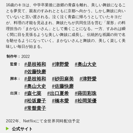
16歳のキヨは、中学卒業後に故郷の青森を離れ、美しい舞妓になるこ
とを夢見て、親友のすみれとともに京都へ向かう。しかし舞妓に向い
ていないと言い渡される。泣く泣く青森に帰ろうとしていたキヨだ
が、料理の才能を見込まれ、舞妓たちが共同生活を営む「屋形」の料
理担当の「まかないさん」として働くことになる。一方、すみれは瞬
く間に目を見張るような美しい舞妓に成長し、伝統的な祇園の街で名
を馳せるようになっていく。まかないさんと舞妓の、美しく楽しく美
味しい毎日が始まる。
制作年：
2022
是枝裕和
津野愛
奥山大史
監督：
佐藤快磨
是枝裕和
砂田麻美
津野愛
脚本：
奥山大史
佐藤快磨
森七菜
出口夏希
蒔田彩珠
出演：
松坂慶子
橋本愛
松岡茉優
常盤貴子
2022年、Netflixにて全世界同時配信予定
公式サイト