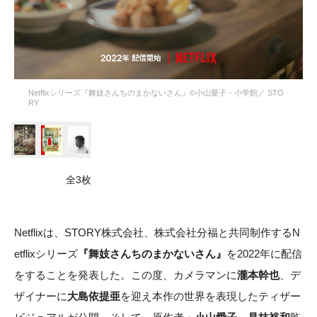
Netflixシリーズ『舞妓さんちのまかないさん』©小山愛子・小学館／ STO
RY
全3枚
Netflixは、STORY株式会社、株式会社分福と共同制作するN
etflixシリーズ
『舞妓さんちのまかないさん』
を2022年に配信
をすることを発表した。この度、カメラマンに
瀧本幹也
、デ
ザイナーに
大島依提亜
を迎え本作の世界を表現したティザー