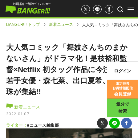
映画評論・情報サイト バンガー
BANGER!!! トップ
>
新着ニュース
>
大人気コミック「舞妓さんちのま
大人気コミック「舞妓さんちのまか
ないさん」がドラマ化！是枝裕和監
督×Netflix 初タッグ作品に今注目の
ログイン
映画記事
若手女優・森七菜、出口夏希、蒔田彩
限定特典
お得情報配信
珠が集結!!
映画評価
会員登録
気分で
新着ニュース
検索
2022.01.07
ライター：
#ニュース編集部