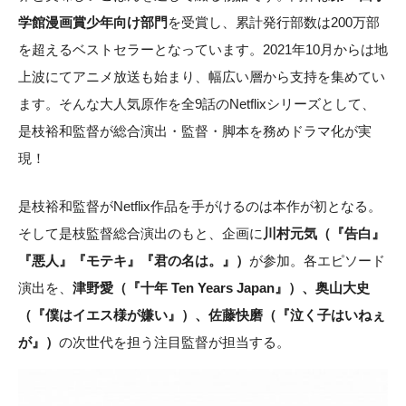
学館漫画賞少年向け部門
を受賞し、累計発行部数は200万部
を超えるベストセラーとなっています。2021年10月からは地
上波にてアニメ放送も始まり、幅広い層から支持を集めてい
ます。そんな大人気原作を全9話のNetflixシリーズとして、
是枝裕和監督が総合演出・監督・脚本を務めドラマ化が実
現！
是枝裕和監督がNetflix作品を手がけるのは本作が初となる。
そして是枝監督総合演出のもと、企画に
川村元気（『告白』
『悪人』『モテキ』『君の名は。』）
が参加。各エピソード
演出を、
津野愛（『十年 Ten Years Japan』）、奥山大史
（『僕はイエス様が嫌い』）、佐藤快磨（『泣く子はいねぇ
が』）
の次世代を担う注目監督が担当する。