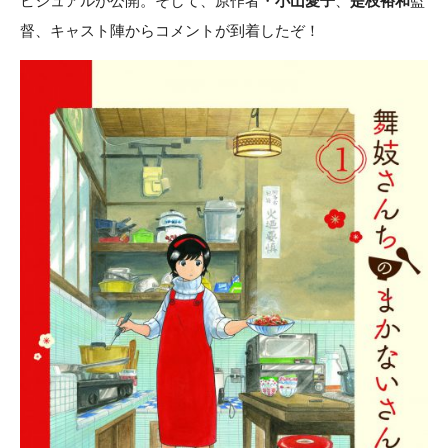
ビジュアルが公開。そして、原作者・
小山愛子
、
是枝裕和
監
督、キャスト陣からコメントが到着したぞ！