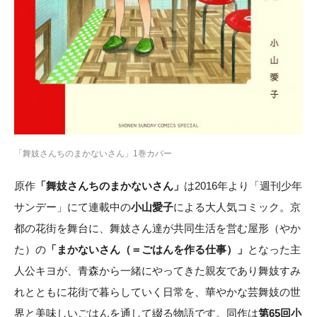
「舞妓さんちのまかないさん」1巻カバー
原作
「舞妓さんちのまかないさん」
は2016年より「週刊少年
サンデー」にて連載中の
小山愛子
による大人気コミック。京
都の花街を舞台に、舞妓さん達が共同生活を営む屋形（やか
た）の
「まかないさん（＝ごはんを作る仕事）」
となった主
人公キヨが、青森から一緒にやってきた親友であり舞妓すみ
れとともに花街で暮らしていく日常を、華やかな芸舞妓の世
界と美味しいごはんを通して綴る物語です。同作は
第65回小