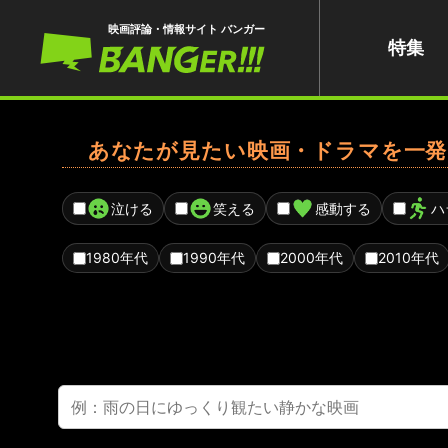
映画評論・情報サイト バンガー
特集
あなたが見たい映画・ドラマを一発
泣ける
笑える
感動する
ハ
1980年代
1990年代
2000年代
2010年代