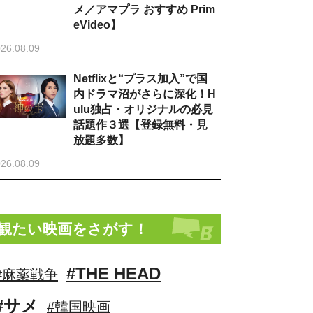
メ／アマプラ おすすめ Prim
eVideo】
26.08.09
Netflixと“プラス加入”で国
内ドラマ沼がさらに深化！H
ulu独占・オリジナルの必見
話題作３選【登録無料・見
放題多数】
26.08.09
観たい映画をさがす！
#THE HEAD
#麻薬戦争
#サメ
#韓国映画