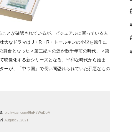
ることが確認されているが、ビジュアルに写っている人
壮大なドラマは J・R・R・トールキンの小説を原作に
作の舞台となった＜第三紀＞の遥か数千年前の時代、＜第
て映像化する新シリーズとなる。平和な時代から始ま
ターが、「中つ国」で長い間恐れられていた邪悪なもの
ns.
pic.twitter.com/9tnR7WqDoA
er)
August 2, 2021