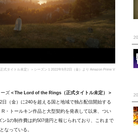
20
Rings（正式タイトル未定）＞シーズン１2022年9月2日（金）より Amazon Prime V
リーズ
＜The Lord of the Rings（正式タイトル未定）＞
20
022 年9月2日（金）に240を超える国と地域で独占配信開始する
R・R・トールキン作品と大型契約を発表して以来、つい
ン1の制作費は約507億円と報じられており、これまで
となっている。