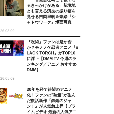
るきっかけがある」新境地
とも言える演技の振り幅を
見せる吉岡里帆＆奈緒『シ
ャドウワーク』場面写真
26.08.09
『呪術』ファンは是か否
か？モノノケ忍者アニメ『B
LACK TORCH』がTOP10
に浮上【DMM TV 今週のラ
ンキング／アニメ おすすめ
DMM】
26.08.09
30年を経て待望のアニメ
化！ファンの“熱量”が生ん
だ復活新作『鉄鍋のジャ
ン！』が人気急上昇【プラ
イムビデオ 最新の人気アニ