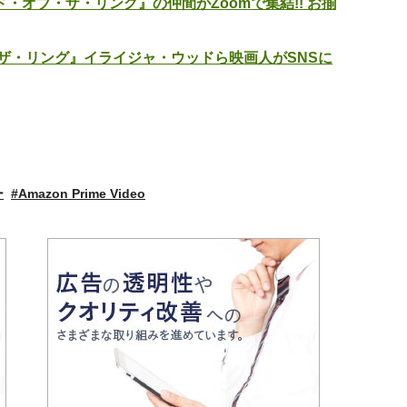
オブ・ザ・リング』の仲間がZoomで集結!! お揃
ザ・リング』イライジャ・ウッドら映画人がSNSに
ー
#Amazon Prime Video