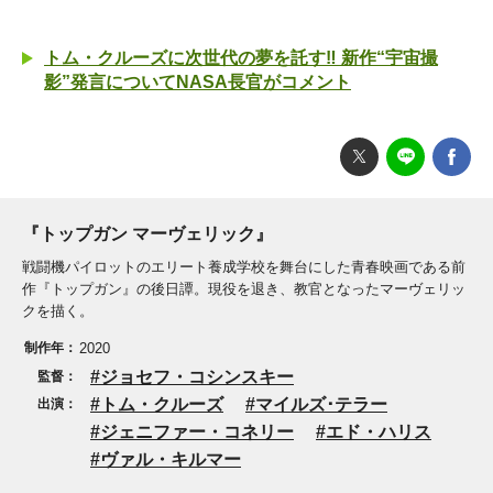
トム・クルーズに次世代の夢を託す‼︎ 新作“宇宙撮
影”発言についてNASA長官がコメント
『トップガン マーヴェリック』
戦闘機パイロットのエリート養成学校を舞台にした青春映画である前
作『トップガン』の後日譚。現役を退き、教官となったマーヴェリッ
クを描く。
制作年：
2020
ジョセフ・コシンスキー
監督：
トム・クルーズ
マイルズ･テラー
出演：
ジェニファー・コネリー
エド・ハリス
ヴァル・キルマー