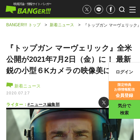
映画評論・情報サイト バンガー
BANGER!!! トップ
>
新着ニュース
>
『トップガン マーヴェリック』
『トップガン マーヴェリック』全米
公開が2021年7月2日（金）に！ 最新
鋭の小型６Kカメラの映像美に期待!!
ログイン
映画記事
限定特典
新着ニュース
お得情報配信
映画評価
2020.07.27
会員登録
ライター：
#ニュース編集部
気分で
検索