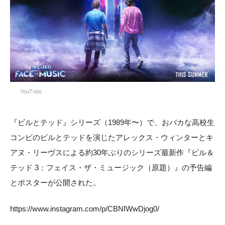
YouTube
『ビルとテッド』シリーズ（1989年〜）で、おバカな高校生
コンビのビルとテッドを演じたアレックス・ウィンターとキ
アヌ・リーヴスによる約30年ぶりのシリーズ最新作『ビル＆
テッド 3：フェイス・ザ・ミュージック（原題）』の予告編
とポスターが公開された。
https://www.instagram.com/p/CBNIWwDjog0/