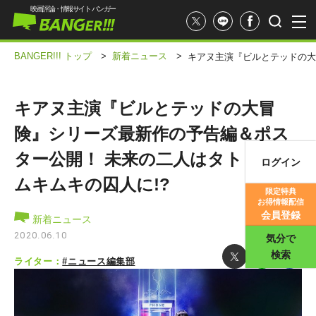
映画評論・情報サイト バンガー
BANGER!!! トップ
>
新着ニュース
>
キアヌ主演『ビルとテッドの大
キアヌ主演『ビルとテッドの大冒
険』シリーズ最新作の予告編＆ポス
ター公開！ 未来の二人はタトゥー＆
ログイン
映画記事
ムキムキの囚人に!?
限定特典
お得情報配信
映画評価
会員登録
新着ニュース
2020.06.10
気分で
検索
ライター：
#ニュース編集部