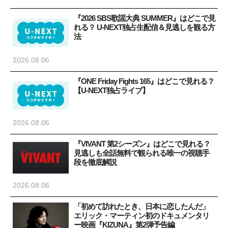
『2026 SBS歌謡大典 SUMMER』はどこで見
れる？ U-NEXT独占生配信＆見逃しを観る方
法
2026.08.06
『ONE Friday Fights 165』はどこで見れる？
【U-NEXT独占ライブ】
2026.08.06
『VIVANT 第2シーズン』はどこで見れる？
見逃しも全話無料で観られる唯一の視聴手
段を徹底解説
2026.08.06
「初めて訪れたとき、日本に恋したんだ」
エリック・マーティン初のドキュメンタリ
ー映画『KIZUNA』第2弾予告編