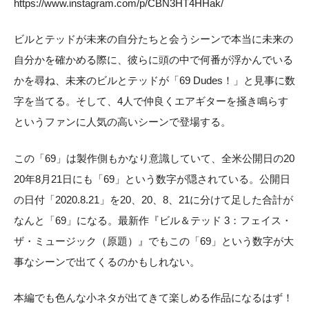
https://www.instagram.com/p/CBN3HT4HHak/
ビルとテッドが未来の自分たちと会うシーンで本当に未来の
自分かを確かめる際に、彼らに頭の中で何番が浮かんでいる
かを尋ね、未来のビルとテッドが「69 Dudes！」と見事に数
字を当てる。そして、4人で仲良くエアギターを掻き鳴らす
というファンに人気の高いシーンで登場する。
この「69」は製作側もかなり意識していて、全米公開日の20
20年8月21日にも「69」という数字が隠されている。公開日
の日付「2020.8.21」を20、20、8、21に分けて足した合計が
なんと「69」になる。最新作『ビル＆テッド 3：フェイス・
ザ・ミュージック（原題）』でもこの「69」という数字が大
事なシーンで出てくるのかもしれない。
本編でも色んな小ネタが出てきて楽しめる作品になるはず！