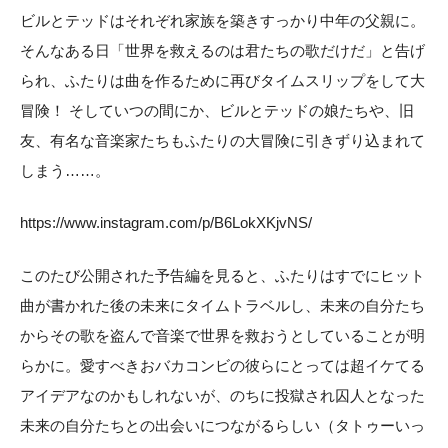
ビルとテッドはそれぞれ家族を築きすっかり中年の父親に。
そんなある日「世界を救えるのは君たちの歌だけだ」と告げ
られ、ふたりは曲を作るために再びタイムスリップをして大
冒険！ そしていつの間にか、ビルとテッドの娘たちや、旧
友、有名な音楽家たちもふたりの大冒険に引きずり込まれて
しまう……。
https://www.instagram.com/p/B6LokXKjvNS/
このたび公開された予告編を見ると、ふたりはすでにヒット
曲が書かれた後の未来にタイムトラベルし、未来の自分たち
からその歌を盗んで音楽で世界を救おうとしていることが明
らかに。愛すべきおバカコンビの彼らにとっては超イケてる
アイデアなのかもしれないが、のちに投獄され囚人となった
未来の自分たちとの出会いにつながるらしい（タトゥーいっ