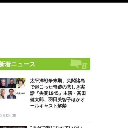
新着ニュース
太平洋戦争末期、尖閣諸島
で起こった奇跡の悲しき実
話『尖閣1945』主演・富田
健太郎、羽田美智子ほかオ
ールキャスト解禁
26.08.08
“まだご覧になれていない