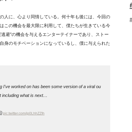
の人に、心より同情している。何十年も後には、今回の
はこの機会を最大限に利用して、僕たちが生きている今
実逃避”の機会を与えるエンターテイナーであり、ストー
自身のモチベーションになっているし、僕に与えられた
I've worked on has been some version of a viral ou
ot including what is next…
🤔
pic.twitter.com/jp0LhhZZIh