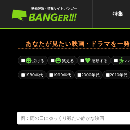
映画評論・情報サイト バンガー
特集
あなたが見たい映画・ドラマを一発
泣ける
笑える
感動する
ハ
1980年代
1990年代
2000年代
2010年代