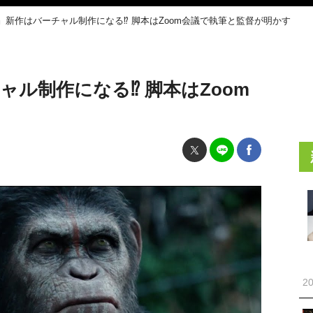
』新作はバーチャル制作になる⁉ 脚本はZoom会議で執筆と監督が明かす
ル制作になる⁉ 脚本はZoom
す
20