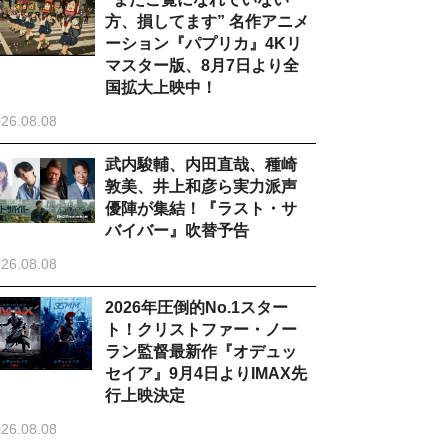
方、損してます” 名作アニメ
ーション『パプリカ』4Kリ
マスター版、8月7日より全
国拡大上映中！
26.08.08
武内駿輔、内田直哉、種崎
敦美、井上和彦ら実力派声
優陣が集結！『ラスト・サ
バイバー』吹替予告
26.08.08
2026年圧倒的No.1スター
ト！クリストファー・ノー
ラン監督最新作『オデュッ
セイア』9月4日よりIMAX先
行上映決定
26.08.08