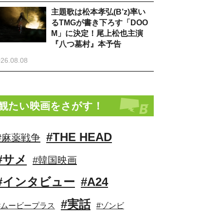
主題歌は松本孝弘(B’z)率い
るTMGが書き下ろす「DOO
M」に決定！尾上松也主演
『八つ墓村』本予告
26.08.08
観たい映画をさがす！
#THE HEAD
#麻薬戦争
#サメ
#韓国映画
#インタビュー
#A24
#実話
#ムービープラス
#ゾンビ