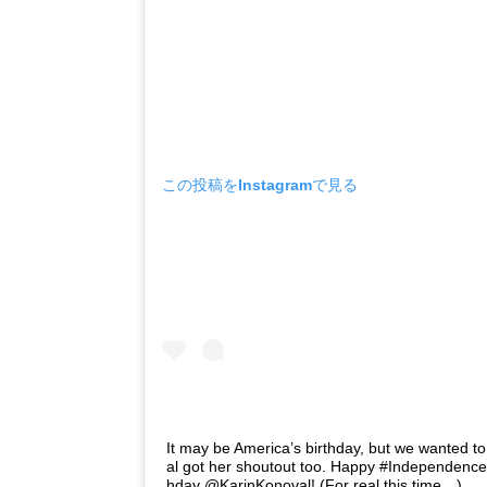
この投稿をInstagramで見る
It may be America’s birthday, but we wanted 
al got her shoutout too. Happy #Independence
hday @KarinKonoval! (For real this time…) . .