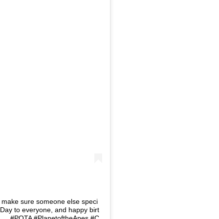
to make sure someone else speci
Day to everyone, and happy birt
 . . . #POTA #PlanetoftheApes #C