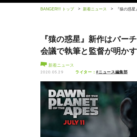
>
>
BANGER!!! トップ
新着ニュース
『猿の惑星
『猿の惑星』新作はバーチャ
会議で執筆と監督が明か
新着ニュース
ライター：
#ニュース編集部
2020.05.29