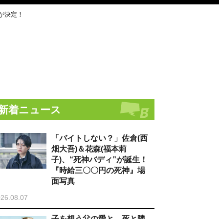
が決定！
新着ニュース
「バイトしない？」佐倉(西
畑大吾)＆花森(福本莉
子)、“死神バディ”が誕生！
『時給三〇〇円の死神』場
面写真
26.08.07
子を想う父の愛と、死と隣