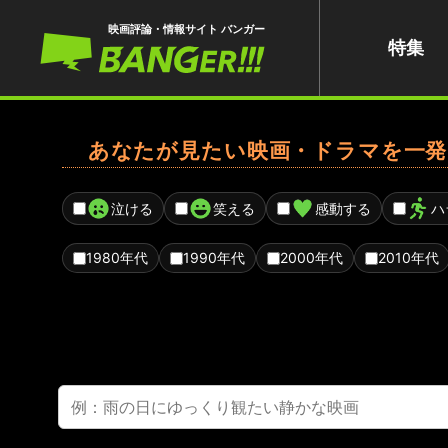
映画評論・情報サイト バンガー
特集
あなたが見たい映画・ドラマを一発
泣ける
笑える
感動する
ハ
1980年代
1990年代
2000年代
2010年代