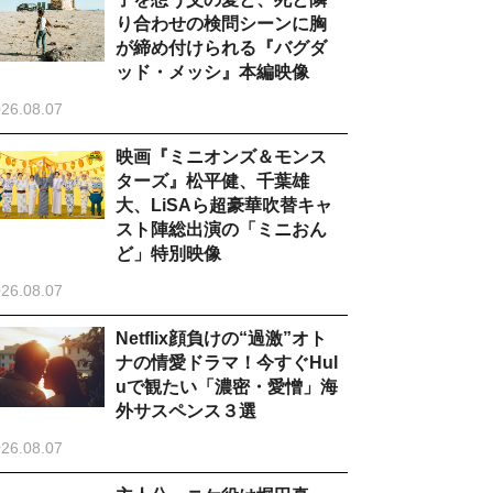
り合わせの検問シーンに胸
が締め付けられる『バグダ
ッド・メッシ』本編映像
26.08.07
映画『ミニオンズ＆モンス
ターズ』松平健、千葉雄
大、LiSAら超豪華吹替キャ
スト陣総出演の「ミニおん
ど」特別映像
26.08.07
Netflix顔負けの“過激”オト
ナの情愛ドラマ！今すぐHul
uで観たい「濃密・愛憎」海
外サスペンス３選
26.08.07