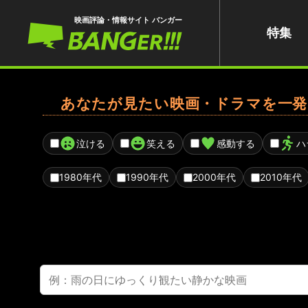
映画評論・情報サイト バンガー
特集
あなたが見たい映画・ドラマを一発
泣ける
笑える
感動する
ハ
1980年代
1990年代
2000年代
2010年代