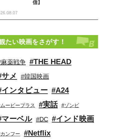
信】
26.08.07
観たい映画をさがす！
#THE HEAD
#麻薬戦争
#サメ
#韓国映画
#インタビュー
#A24
#実話
#ムービープラス
#ゾンビ
#マーベル
#インド映画
#DC
#Netflix
#カンフー