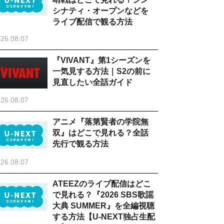
シナティ・オープンなどを
ライブ配信で観る方法
26.08.07
『VIVANT』第1シーズンを
一気見する方法｜S2の前に
見直したい全話ガイド
26.08.07
アニメ『落第賢者の学院無
双』はどこで見れる？全話
先行で観る方法
26.08.07
ATEEZのライブ配信はどこ
で見れる？『2026 SBS歌謡
大典 SUMMER』を全編視聴
する方法【U-NEXT独占生配