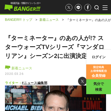
映画評論・情報サイト バンガー
BANGER!!! トップ
>
新着ニュース
>
『ターミネーター』のあの人が
『ターミネーター』のあの人が!? ス
ターウォーズTVシリーズ『マンダロ
リアン』シーズン2に出演決定！
ログイン
映画記事
限定特典
新着ニュース
お得情報配信
映画評価
2020.03.26
会員登録
ライター：
#ニュース編集部
気分で
検索