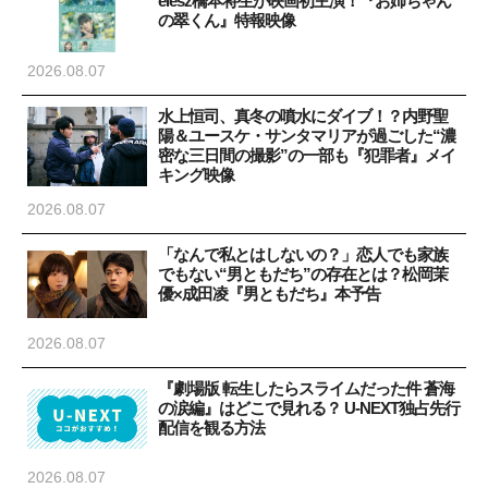
elesz橋本将生が映画初主演！『お姉ちゃん
の翠くん』特報映像
2026.08.07
水上恒司、真冬の噴水にダイブ！？内野聖
陽＆ユースケ・サンタマリアが過ごした“濃
密な三日間の撮影”の一部も『犯罪者』メイ
キング映像
2026.08.07
「なんで私とはしないの？」恋人でも家族
でもない“男ともだち”の存在とは？松岡茉
優×成田凌『男ともだち』本予告
2026.08.07
『劇場版 転生したらスライムだった件 蒼海
の涙編』はどこで見れる？ U-NEXT独占先行
配信を観る方法
2026.08.07