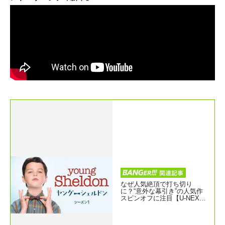
なぜ人気絶頂で打ち切り
に？“意外な幕引き”の人気作
スピンオフに注目【U-NEXT
最新ランキング／海外ドラマ
おすすめ ユーネクスト】