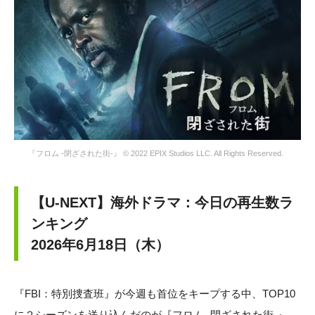
『フロム -閉ざされた街-』 © 2022 EPIX Studios LLC. All Rights Reserved.
【U-NEXT】海外ドラマ：今日の再生数ラ
ンキング
2026年6月18日（木）
『FBI：特別捜査班』が今週も首位をキープする中、TOP10
に２シーズンを送り込んだのが『フロム -閉ざされた街-』。