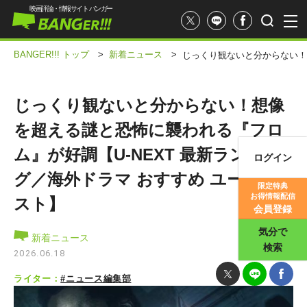
映画評論・情報サイト バンガー
BANGER!!! トップ
>
新着ニュース
>
じっくり観ないと分からない！
じっくり観ないと分からない！想像
を超える謎と恐怖に襲われる『フロ
ム』が好調【U-NEXT 最新ランキン
ログイン
映画記事
グ／海外ドラマ おすすめ ユーネク
限定特典
お得情報配信
スト】
映画評価
会員登録
気分で
新着ニュース
検索
2026.06.18
ライター：
#ニュース編集部