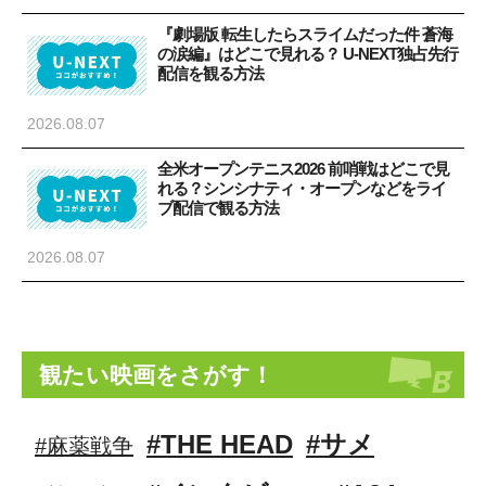
『劇場版 転生したらスライムだった件 蒼海
の涙編』はどこで見れる？ U-NEXT独占先行
配信を観る方法
2026.08.07
全米オープンテニス2026 前哨戦はどこで見
れる？シンシナティ・オープンなどをライ
ブ配信で観る方法
2026.08.07
観たい映画をさがす！
#THE HEAD
#サメ
#麻薬戦争