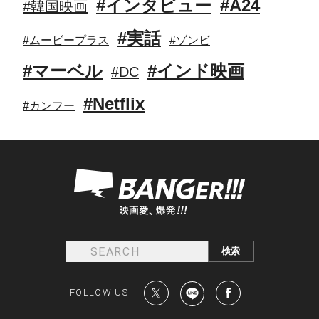
#インタビュー
#A24
#韓国映画
#実話
#ムービープラス
#ゾンビ
#マーベル
#インド映画
#DC
#Netflix
#カンフー
FOLLOW US