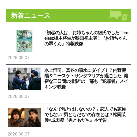
新着ニュース
“初恋の人は、お姉ちゃんの彼氏でした” tim
elesz橋本将生が映画初主演！『お姉ちゃん
の翠くん』特報映像
2026.08.07
水上恒司、真冬の噴水にダイブ！？内野聖
陽＆ユースケ・サンタマリアが過ごした“濃
密な三日間の撮影”の一部も『犯罪者』メイ
キング映像
2026.08.07
「なんで私とはしないの？」恋人でも家族
でもない“男ともだち”の存在とは？松岡茉
優×成田凌『男ともだち』本予告
2026.08.07