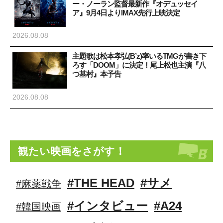
ー・ノーラン監督最新作『オデュッセイ
ア』9月4日よりIMAX先行上映決定
2026.08.08
主題歌は松本孝弘(B’z)率いるTMGが書き下
ろす「DOOM」に決定！尾上松也主演『八
つ墓村』本予告
2026.08.08
観たい映画をさがす！
#THE HEAD
#サメ
#麻薬戦争
#インタビュー
#A24
#韓国映画