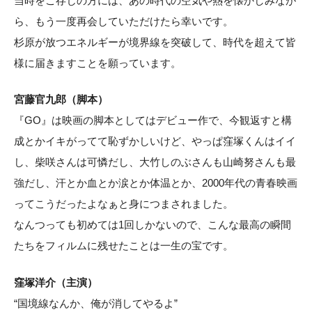
当時をご存じの方には、あの時代の空気や熱を懐かしみなが
ら、もう一度再会していただけたら幸いです。
杉原が放つエネルギーが境界線を突破して、時代を超えて皆
様に届きますことを願っています。
宮藤官九郎（脚本）
『GO』は映画の脚本としてはデビュー作で、今観返すと構
成とかイキがってて恥ずかしいけど、やっぱ窪塚くんはイイ
し、柴咲さんは可憐だし、大竹しのぶさんも山崎努さんも最
強だし、汗とか血とか涙とか体温とか、2000年代の青春映画
ってこうだったよなぁと身につまされました。
なんつっても初めては1回しかないので、こんな最高の瞬間
たちをフィルムに残せたことは一生の宝です。
窪塚洋介（主演）
“国境線なんか、俺が消してやるよ”