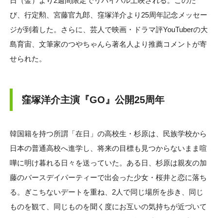
日（金）より2週間限定でリバイバル上映される。このた
び、行定勲、宮藤官九郎、窪塚洋介より25周年記念メッセー
ジが到着した。さらに、芸人で映画・ドラマ評YouTuberの大
島育宙、文筆家のつやちゃんら著名人より推薦コメントが寄
せられた。
窪塚洋介主演『GO』公開25周年
韓国籍を持つ所謂「在日」の高校生・杉原は、民族学校から
日本の普通高校へ進学し、将来の目標も見つからないまま喧
嘩に明け暮れる日々を送っていた。ある日、杉原は親友の加
藤のバースデイパーティーで出会った少女・桜井と恋に落ち
る。ぎこちないデートを重ね、2人で同じ場所を歩き、同じ
ものを観て、同じものを聞く度にお互いの気持ちが近づいて