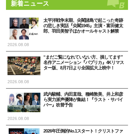
新着ニュース
太平洋戦争末期、尖閣諸島で起こった奇跡
の悲しき実話『尖閣1945』主演・富田健太
郎、羽田美智子ほかオールキャスト解禁
2026.08.08
“まだご覧になれていない方、損してます”
名作アニメーション『パプリカ』4Kリマス
ター版、8月7日より全国拡大上映中！
2026.08.08
武内駿輔、内田直哉、種崎敦美、井上和彦
ら実力派声優陣が集結！『ラスト・サバイ
バー』吹替予告
2026.08.08
2026年圧倒的No.1スタート！クリストファ