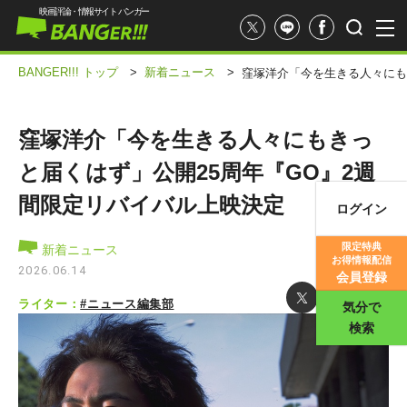
映画評論・情報サイト バンガー
BANGER!!! トップ
>
新着ニュース
>
窪塚洋介「今を生きる人々にも
窪塚洋介「今を生きる人々にもきっ
と届くはず」公開25周年『GO』2週
間限定リバイバル上映決定
ログイン
映画記事
限定特典
新着ニュース
お得情報配信
映画評価
2026.06.14
会員登録
ライター：
#ニュース編集部
気分で
検索