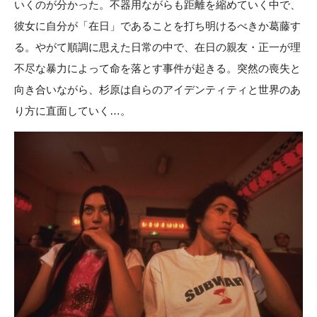
いくのが分かった。不器用ながらも距離を縮めていく中で、
彼女に自分が「在日」であることを打ち明けるべきか葛藤す
る。やがて順調に思えた日常の中で、在日の親友・正一が理
不尽な暴力によって命を落とす事件が起きる。突然の喪失と
向き合いながら、杉原は自らのアイデンティティと世界のあ
り方に直面していく…。