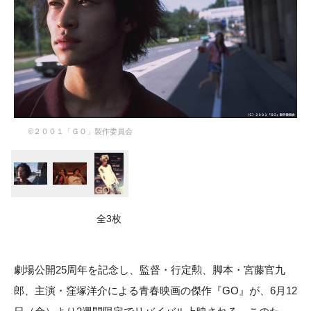
©︎２００１「ＧＯ」製作委員会
全3枚
劇場公開25周年を記念し、監督・行定勲、脚本・宮藤官九
郎、主演・窪塚洋介による青春映画の傑作『GO』が、6月12