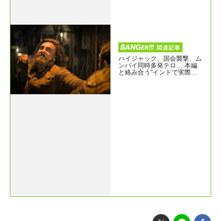
ハイジャック、国会襲撃、ム
ンバイ同時多発テロ… 本編
と絡み合う“インドで実際に
起きた事件”とは『ドゥラン
ダル作戦』