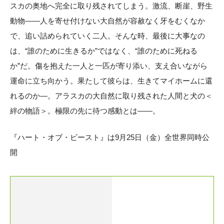
スカの奥地へ完全に取り残されてしまう。激流、断崖、野生
動物——人を寄せ付けない大自然が容赦なく牙をむくなか
で、追い詰められていく二人。そんな時、最後に大事なの
は、“誰のために生きるか”ではなく、“誰のために死ねる
か”だ。傷を抱えた一人と一匹が寄り添い、支え合いながら
運命に立ち向かう。果たして彼らは、生きてマイホームに還
れるのか—。アラスカの大自然に取り残された人間と犬の＜
絆の物語＞。極限の先に待つ感動とは——。
『ハート・オブ・ビースト』は9月25日（金）全世界同時公
開