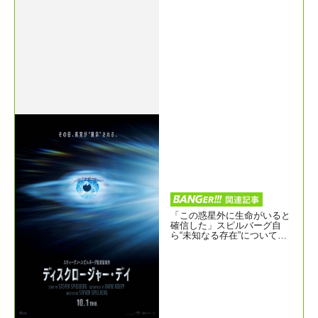
「この惑星外に生命がいると
確信した」スピルバーグ自
ら“未知なる存在”について語
る『ディスクロージャー・デ
イ』特別映像