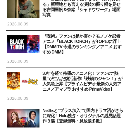
る」新境地とも言える演技の振り幅を見せ
る吉岡里帆＆奈緒『シャドウワーク』場面
写真
2026.08.09
『呪術』ファンは是か否か？モノノケ忍者
アニメ『BLACK TORCH』がTOP10に浮上
【DMM TV 今週のランキング／アニメ おす
すめ DMM】
2026.08.09
30年を経て待望のアニメ化！ファンの“熱
量”が生んだ復活新作『鉄鍋のジャン！』が
人気急上昇【プライムビデオ 最新の人気ア
ニメ／アマプラ おすすめ PrimeVideo】
2026.08.09
Netflixと“プラス加入”で国内ドラマ沼がさら
に深化！Hulu独占・オリジナルの必見話題
作３選【登録無料・見放題多数】