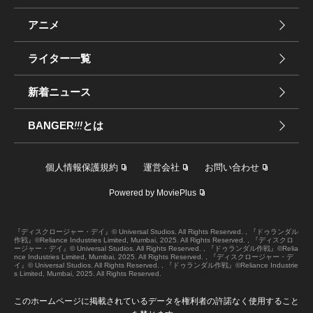
アニメ
ライター一覧
新着ニュース
BANGER
!!!
とは
個人情報保護規約
運営会社
お問い合わせ
Powered by MoviePlus
『ディスクロージャー・デイ』© Universal Studios. All Rights Reserved. , 『ドゥランダル
作戦』©Reliance Industries Limited, Mumbai, 2025. All Rights Reserved. , 『ディスクロ
ージャー・デイ』© Universal Studios. All Rights Reserved. , 『ドゥランダル作戦』©Relia
nce Industries Limited, Mumbai, 2025. All Rights Reserved. , 『ディスクロージャー・デ
イ』© Universal Studios. All Rights Reserved. , 『ドゥランダル作戦』©Reliance Industrie
s Limited, Mumbai, 2025. All Rights Reserved.
このホームページに掲載されているデータを権利者の許諾なく使用すること