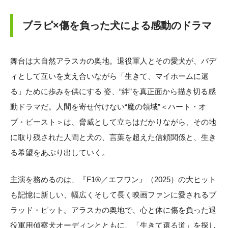
ブラピ×傷を負った犬による感動のドラマ
舞台は大自然アラスカの奥地。退役軍人とその愛犬が、バデ
ィとして互いを支え合いながら「生きて、マイホームに還
る」ために歩みを供にする 姿、“絆”を真正面から描き切る感
動ドラマだ。人間を寄せ付けない“魔の領域”＜ハート・オ
ブ・ビースト＞は、脅威として立ちはだかりながら、その地
に取り残された人間と犬の、言葉を超えた信頼関係と、生き
る希望をあぶり出していく。
主演を務めるのは、『F1®／エフワン』（2025）の大ヒット
も記憶に新しい、幅広くそして長く映画ファンに愛されるブ
ラッド・ピット。アラスカの奥地で、心と体に傷を負った退
役軍用偵察犬オーディンとともに、「生きて還る道」を探し