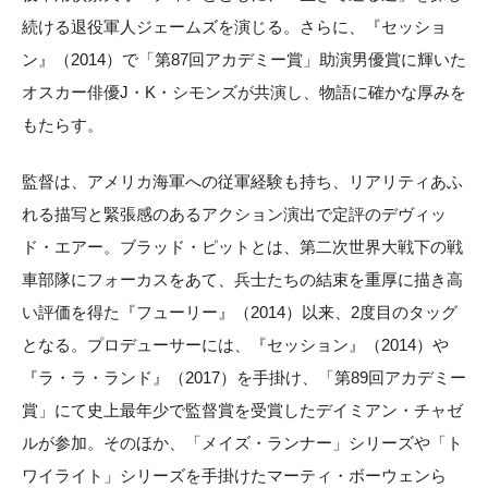
続ける退役軍人ジェームズを演じる。さらに、『セッショ
ン』（2014）で「第87回アカデミー賞」助演男優賞に輝いた
オスカー俳優J・K・シモンズが共演し、物語に確かな厚みを
もたらす。
監督は、アメリカ海軍への従軍経験も持ち、リアリティあふ
れる描写と緊張感のあるアクション演出で定評のデヴィッ
ド・エアー。ブラッド・ピットとは、第二次世界大戦下の戦
車部隊にフォーカスをあて、兵士たちの結束を重厚に描き高
い評価を得た『フューリー』（2014）以来、2度目のタッグ
となる。プロデューサーには、『セッション』（2014）や
『ラ・ラ・ランド』（2017）を手掛け、「第89回アカデミー
賞」にて史上最年少で監督賞を受賞したデイミアン・チャゼ
ルが参加。そのほか、「メイズ・ランナー」シリーズや「ト
ワイライト」シリーズを手掛けたマーティ・ボーウェンら