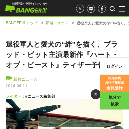
映画評論・情報サイト バンガー
BANGER!!! トップ
>
新着ニュース
>
退役軍人と愛犬の“絆”を描く
退役軍人と愛犬の“絆”を描く、ブラ
ッド・ピット主演最新作『ハート・
オブ・ビースト』ティザー予告
ログイン
映画記事
限定特典
新着ニュース
お得情報配信
映画評価
2026.06.11
会員登録
ライター：
#ニュース編集部
気分で
検索