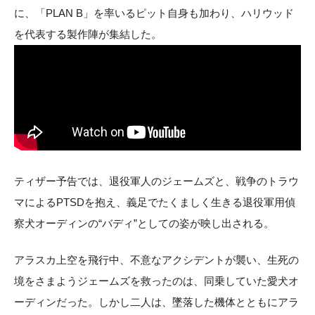
に、「PLAN B」を率いるピット自身も加わり、ハリウッド
を代表する製作陣が集結した。
ティザー予告では、退役軍人のジェームズと、戦争のトラウ
マによるPTSDを抱え、義足でたくましく生きる退役軍用偵
察犬オーディンの“バディ”としての姿が映し出される。
アラスカ上空を飛行中、不意なアクシデントが襲い、生死の
境をさまようジェームズを救ったのは、同乗していた愛犬オ
ーディンだった。しかし二人は、墜落した機体とともにアラ