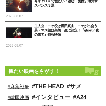
今すぐHuluで観たい「濃密・愛憎」海外サ
スペンス３選
2026.08.07
主人公・ニケ役は堀田真由、ニケが出会う
男・マス役は高橋一生に決定！『ghost／夜
の果て』特報映像
2026.08.07
観たい映画をさがす！
#THE HEAD
#サメ
#麻薬戦争
#インタビュー
#A24
#韓国映画