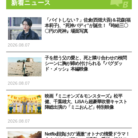
新着ニュース
「バイトしない？」佐倉(西畑大吾)＆花森(福
本莉子)、“死神バディ”が誕生！『時給三〇
〇円の死神』場面写真
2026.08.07
子を想う父の愛と、死と隣り合わせの検問
シーンに胸が締め付けられる『バグダッ
ド・メッシ』本編映像
2026.08.07
映画『ミニオンズ＆モンスターズ』松平
健、千葉雄大、LiSAら超豪華吹替キャスト
陣総出演の「ミニおんど」特別映像
2026.08.07
Netflix顔負けの“過激”オトナの情愛ドラマ！