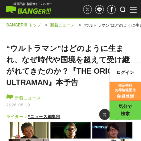
映画評論・情報サイト バンガー
BANGER!!! トップ
>
新着ニュース
>
“ウルトラマン”はどのように生ま
“ウルトラマン”はどのように生ま
れ、なぜ時代や国境を超えて受け継
がれてきたのか？『THE ORIGIN OF
ログイン
映画記事
ULTRAMAN』本予告
限定特典
お得情報配信
映画評価
会員登録
新着ニュース
2026.05.19
気分で
検索
ライター：
#ニュース編集部