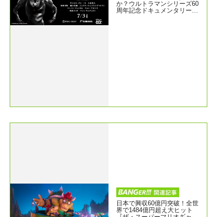
か？ウルトラマンシリーズ60
周年記念ドキュメンタリー
『THE ORIGIN OF ULTRAM
AN』
日本で興収60億円突破！全世
界で1484億円超え大ヒット
『ザ・スーパーマリオギャラ