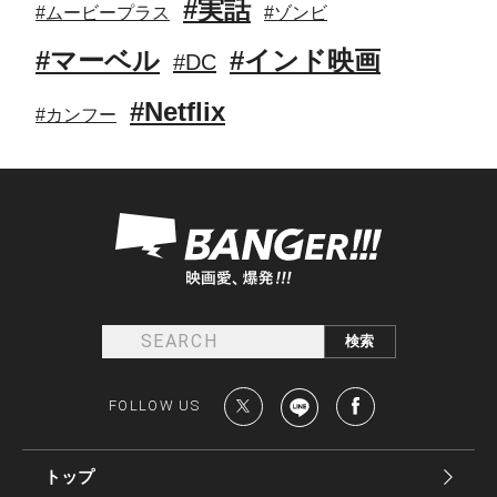
#実話
#ムービープラス
#ゾンビ
#マーベル
#インド映画
#DC
#Netflix
#カンフー
FOLLOW US
トップ