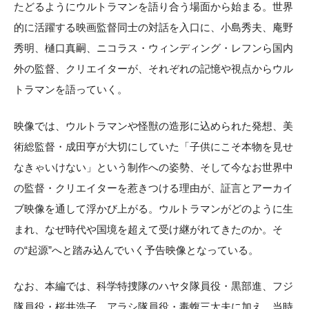
たどるようにウルトラマンを語り合う場面から始まる。世界
的に活躍する映画監督同士の対話を入口に、小島秀夫、庵野
秀明、樋口真嗣、ニコラス・ウィンディング・レフンら国内
外の監督、クリエイターが、それぞれの記憶や視点からウル
トラマンを語っていく。
映像では、ウルトラマンや怪獣の造形に込められた発想、美
術総監督・成田亨が大切にしていた「子供にこそ本物を見せ
なきゃいけない」という制作への姿勢、そして今なお世界中
の監督・クリエイターを惹きつける理由が、証言とアーカイ
ブ映像を通して浮かび上がる。ウルトラマンがどのように生
まれ、なぜ時代や国境を超えて受け継がれてきたのか。そ
の“起源”へと踏み込んでいく予告映像となっている。
なお、本編では、科学特捜隊のハヤタ隊員役・黒部進、フジ
隊員役・桜井浩子、アラシ隊員役・毒蝮三太夫に加え、当時