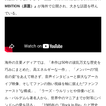
MBITION（原題）』
が海外で公開され、大きな話題を呼ん
でいる。
海外の主要メディアでは、「本作は50年の波乱万丈な歴史を
巧みにまとめた、高エネルギーな一作」、「メンバーの“現
在の姿”をあえて映さず、音声インタビューと膨大なアーカ
イブ映像、そしてファンの熱い視線を軸に据えた“ファンフ
ァースト”な構成」、「ラーズ・ウルリッヒや俳優ハビエ
ル・バルデムら著名人から、世界中のマニアまでが対等にバ
ンドへの愛を語る」、「1985年の『Rock In Rio』など歴史