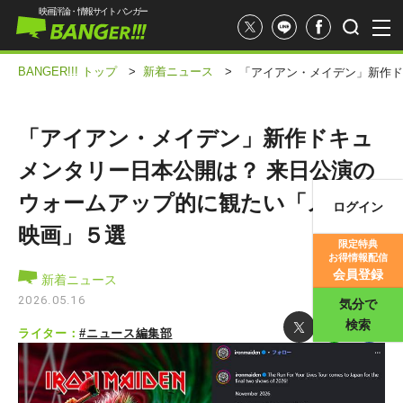
映画評論・情報サイト バンガー
BANGER!!! トップ
>
新着ニュース
>
「アイアン・メイデン」新作ド
「アイアン・メイデン」新作ドキュ
メンタリー日本公開は？ 来日公演の
ウォームアップ的に観たい「メタル
ログイン
映画記事
映画」５選
限定特典
お得情報配信
映画評価
会員登録
新着ニュース
2026.05.16
気分で
検索
ライター：
#ニュース編集部