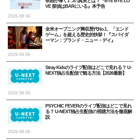
依頼が導く1つの真実とは？『BYE BYE LO
VE 探偵はBARにいる』本予告
2026.08.06
全米オープニング興収歴代No.1、「エンド
ゲーム」を超える歴史的快挙！『スパイダ
ーマン：ブランド・ニュー・デイ』
2026.08.06
Stray Kidsのライブ配信はどこで見れる？ U-
NEXT独占生配信で観る方法【2026最新】
2026.08.06
PSYCHIC FEVERのライブ配信はどこで見れ
る？ U-NEXT独占生配信の視聴方法を徹底解
説
2026.08.06