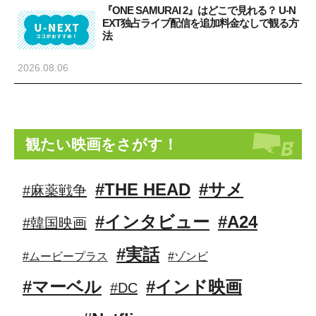
『ONE SAMURAI 2』はどこで見れる？ U-N
EXT独占ライブ配信を追加料金なしで観る方
法
2026.08.06
観たい映画をさがす！
#THE HEAD
#サメ
#麻薬戦争
#インタビュー
#A24
#韓国映画
#実話
#ムービープラス
#ゾンビ
#マーベル
#インド映画
#DC