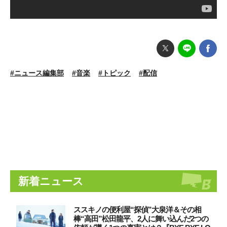
#ニュース編集部
#音楽
#トピック
#配信
新着ニュース
ススキノの便利屋“探偵”大泉洋＆その相
棒“高田”松田龍平、2人に舞い込んだ2つの