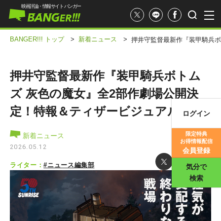
映画評論・情報サイト バンガー
BANGER!!! トップ
>
新着ニュース
>
押井守監督最新作『装甲騎兵ボ
押井守監督最新作『装甲騎兵ボトム
ズ 灰色の魔女』全2部作劇場公開決
定！特報＆ティザービジュアル解禁
ログイン
映画記事
限定特典
新着ニュース
お得情報配信
映画評価
2026.05.12
会員登録
ライター：
#ニュース編集部
気分で
検索