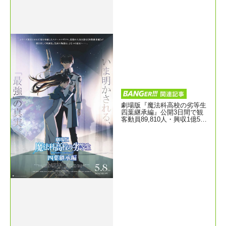
劇場版『魔法科高校の劣等生
四葉継承編』公開3日間で観
客動員89,810人・興収1億517
5万円突破！