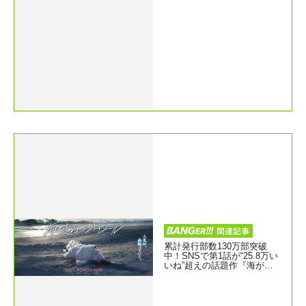
累計発行部数130万部突破
中！SNSで第1話が“25.8万い
いね”超えの話題作『海が走
るエンドロール』アニメーシ
ョン映画化決定