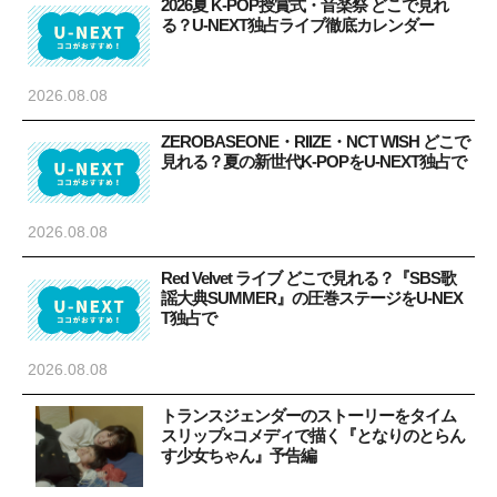
2026夏 K-POP授賞式・音楽祭 どこで見れ
る？U-NEXT独占ライブ徹底カレンダー
2026.08.08
ZEROBASEONE・RIIZE・NCT WISH どこで
見れる？夏の新世代K-POPをU-NEXT独占で
2026.08.08
Red Velvet ライブ どこで見れる？『SBS歌
謡大典SUMMER』の圧巻ステージをU-NEX
T独占で
2026.08.08
トランスジェンダーのストーリーをタイム
スリップ×コメディで描く『となりのとらん
す少女ちゃん』予告編