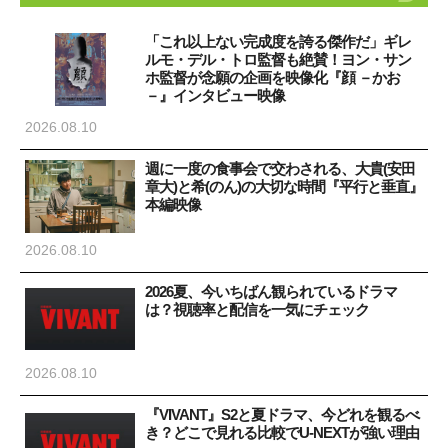
「これ以上ない完成度を誇る傑作だ」ギレ
ルモ・デル・トロ監督も絶賛！ヨン・サン
ホ監督が念願の企画を映像化『顔 －かお
－』インタビュー映像
2026.08.10
週に一度の食事会で交わされる、大貴(安田
章大)と希(のん)の大切な時間『平行と垂直』
本編映像
2026.08.10
2026夏、今いちばん観られているドラマ
は？視聴率と配信を一気にチェック
2026.08.10
『VIVANT』S2と夏ドラマ、今どれを観るべ
き？どこで見れる比較でU-NEXTが強い理由