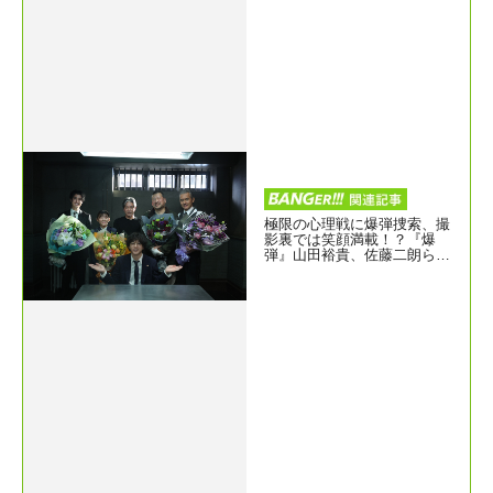
極限の心理戦に爆弾捜索、撮
影裏では笑顔満載！？『爆
弾』山田裕貴、佐藤二朗ら豪
華キャストのメイキング写真
初公開