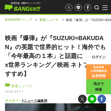
映画評論・情報サイト バンガー
BANGER!!! トップ
>
新着ニュース
>
映画『爆弾』が『SUZUKI=
映画『爆弾』が『SUZUKI=BAKUDA
N』の英題で世界的ヒット！海外でも
「今年最高の１本」と話題に【Netfli
ログイン
映画記事
x世界ランキング／映画 ネトフリお
限定特典
お得情報配信
すすめ】
映画評価
会員登録
気分で
新着ニュース
検索
2026.04.11
ライター：
#ニュース編集部