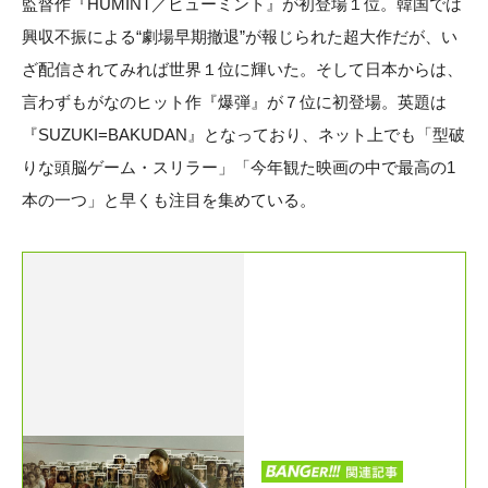
監督作『HUMINT／ヒューミント』が初登場１位。韓国では
興収不振による“劇場早期撤退”が報じられた超大作だが、い
ざ配信されてみれば世界１位に輝いた。そして日本からは、
言わずもがなのヒット作『爆弾』が７位に初登場。英題は
『SUZUKI=BAKUDAN』となっており、ネット上でも「型破
りな頭脳ゲーム・スリラー」「今年観た映画の中で最高の1
本の一つ」と早くも注目を集めている。