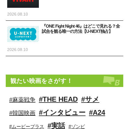
2026.08.10
『ONE Fight Night 46』はどこで見れる？全
試合を観る唯一の方法【U-NEXT独占】
2026.08.10
観たい映画をさがす！
#THE HEAD
#サメ
#麻薬戦争
#インタビュー
#A24
#韓国映画
#実話
#ムービープラス
#ゾンビ