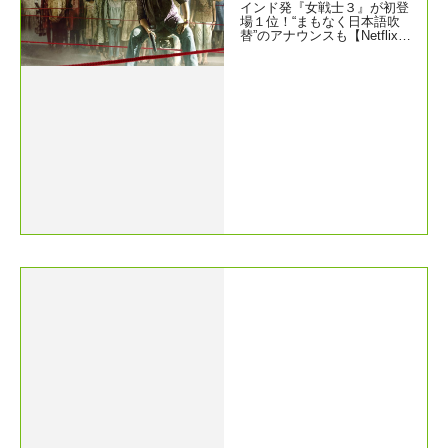
インド発『女戦士３』が初登
場１位！“まもなく日本語吹
替”のアナウンスも【Netflix世
界ランキング／映画 ネトフ
リおすすめ】