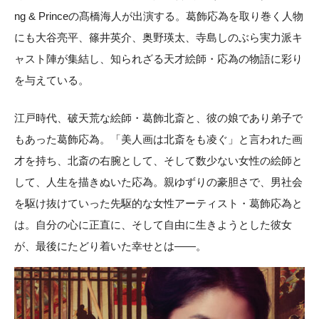
ng & Princeの髙橋海人が出演する。葛飾応為を取り巻く人物
にも大谷亮平、篠井英介、奥野瑛太、寺島しのぶら実力派キ
ャスト陣が集結し、知られざる天才絵師・応為の物語に彩り
を与えている。
江戸時代、破天荒な絵師・葛飾北斎と、彼の娘であり弟子で
もあった葛飾応為。「美人画は北斎をも凌ぐ」と言われた画
才を持ち、北斎の右腕として、そして数少ない女性の絵師と
して、人生を描きぬいた応為。親ゆずりの豪胆さで、男社会
を駆け抜けていった先駆的な女性アーティスト・葛飾応為と
は。自分の心に正直に、そして自由に生きようとした彼女
が、最後にたどり着いた幸せとは——。