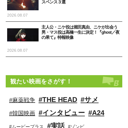
スペンス３選
2026.08.07
主人公・ニケ役は堀田真由、ニケが出会う
男・マス役は高橋一生に決定！『ghost／夜
の果て』特報映像
2026.08.07
観たい映画をさがす！
#THE HEAD
#サメ
#麻薬戦争
#インタビュー
#A24
#韓国映画
#実話
#ムービープラス
#ゾンビ