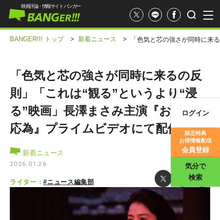
映画評論・情報サイト バンガー
BANGER!!! トップ
>
新着ニュース
>
「色気と芯の強さが同時に来る
「色気と芯の強さが同時に来るの反
則」「これは“観る”というより“浸
る”映画」長澤まさみ主演『おーい、
ログイン
映画記事
応為』プライムビデオにて配信
限定特典
お得情報配信
映画評価
会員登録
新着ニュース
2026.01.26
気分で
検索
ライター：
#ニュース編集部