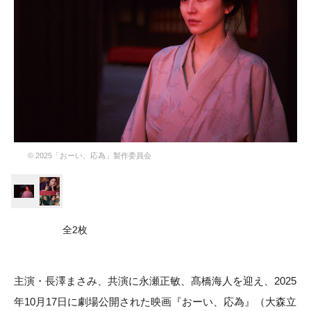
©︎ 2025「おーい、応為」製作委員会
全2枚
主演・長澤まさみ、共演に永瀬正敏、髙橋海人を迎え、2025
年10月17日に劇場公開された映画『おーい、応為』（大森立