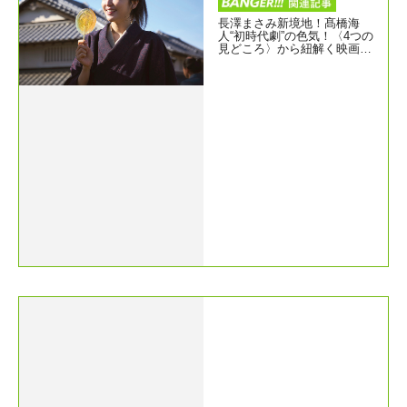
長澤まさみ新境地！髙橋海
人“初時代劇”の色気！〈4つの
見どころ〉から紐解く映画
『おーい、応為』の魅力