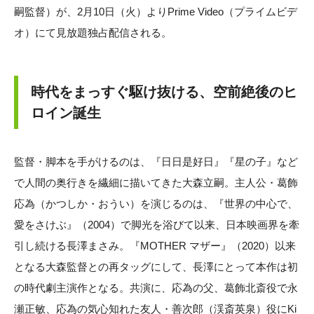
嗣監督）が、2月10日（火）よりPrime Video（プライムビデ
オ）にて見放題独占配信される。
時代をまっすぐ駆け抜ける、空前絶後のヒ
ロイン誕生
監督・脚本を手がけるのは、『日日是好日』『星の子』など
で人間の奥行きを繊細に描いてきた大森立嗣。主人公・葛飾
応為（かつしか・おうい）を演じるのは、『世界の中心で、
愛をさけぶ』（2004）で脚光を浴びて以来、日本映画界を牽
引し続ける長澤まさみ。『MOTHER マザー』（2020）以来
となる大森監督との再タッグにして、長澤にとって本作は初
の時代劇主演作となる。共演に、応為の父、葛飾北斎役で永
瀬正敏、応為の気心知れた友人・善次郎（渓斎英泉）役にKi