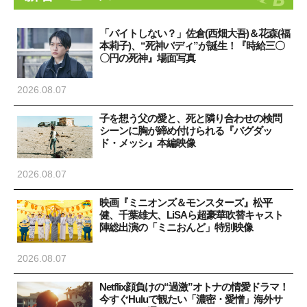
「バイトしない？」佐倉(西畑大吾)＆花森(福
本莉子)、“死神バディ”が誕生！『時給三〇
〇円の死神』場面写真
2026.08.07
子を想う父の愛と、死と隣り合わせの検問
シーンに胸が締め付けられる『バグダッ
ド・メッシ』本編映像
2026.08.07
映画『ミニオンズ＆モンスターズ』松平
健、千葉雄大、LiSAら超豪華吹替キャスト
陣総出演の「ミニおんど」特別映像
2026.08.07
Netflix顔負けの“過激”オトナの情愛ドラマ！
今すぐHuluで観たい「濃密・愛憎」海外サ