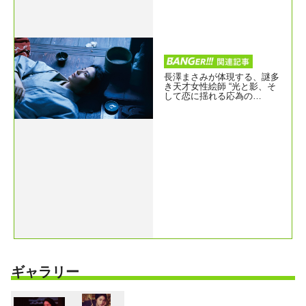
長澤まさみが体現する、謎多
き天才女性絵師 “光と影、そ
して恋に揺れる応為の
姿”『おーい、応為』キャラ
クターPV
ギャラリー