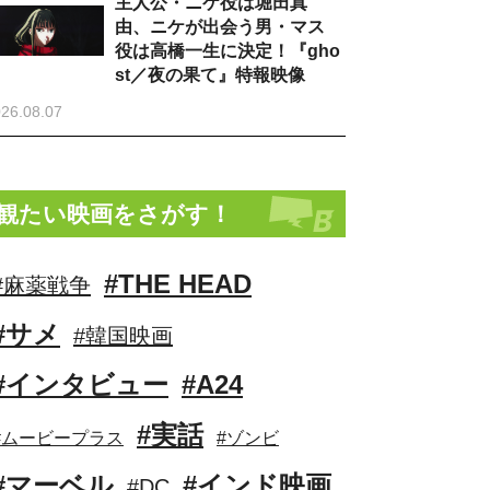
主人公・ニケ役は堀田真
由、ニケが出会う男・マス
役は高橋一生に決定！『gho
st／夜の果て』特報映像
26.08.07
観たい映画をさがす！
#THE HEAD
#麻薬戦争
#サメ
#韓国映画
#インタビュー
#A24
#実話
#ムービープラス
#ゾンビ
#マーベル
#インド映画
#DC