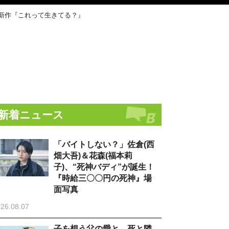
最新作『これって生きてる？』
新着ニュース
「バイトしない？」佐倉(西
畑大吾)＆花森(福本莉
子)、“死神バディ”が誕生！
『時給三〇〇円の死神』場
面写真
26.08.07
子を想う父の愛と、死と隣