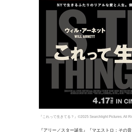
『これって生きてる？』©2025 Searchlight Pictures. All Rig
『アリー／スター誕生』『マエストロ：その音