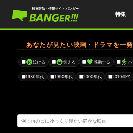
映画評論・情報サイト バンガー
特集
あなたが見たい映画・ドラマを一発
泣ける
笑える
感動する
ハ
1980年代
1990年代
2000年代
2010年代