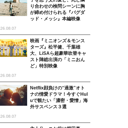
り合わせの検問シーンに胸
が締め付けられる『バグダ
ッド・メッシ』本編映像
26.08.07
映画『ミニオンズ＆モンス
ターズ』松平健、千葉雄
大、LiSAら超豪華吹替キャ
スト陣総出演の「ミニおん
ど」特別映像
26.08.07
Netflix顔負けの“過激”オト
ナの情愛ドラマ！今すぐHul
uで観たい「濃密・愛憎」海
外サスペンス３選
26.08.07