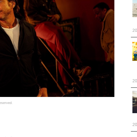
20
20
served.
20