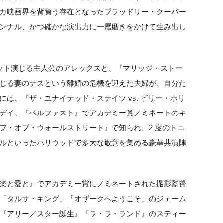
カ映画界を背負う存在となったブラッドリー・クーパー
ンナル、かつ確かな演出力に一層磨きをかけて生み出し
ット演じる主人公のアレックスと、『マリッジ・ストー
じる妻のテスという離婚の危機を迎えた夫婦が、自分た
は、『ザ・ユナイテッド・ステイツ vs. ビリー・ホリ
デイ、『ベルファスト』でアカデミー賞ノミネートのキ
フ・オブ・ウォールストリート』で知られ、2 度のトニ
ルといったハリウッドで多大な敬意を集める豪華共演陣
楽と愛と』でアカデミー賞にノミネートされた撮影監督
「タルサ・キング」「オザークへようこそ」のジェーム
『アリー／スター誕生』『ラ・ラ・ランド』のスティー